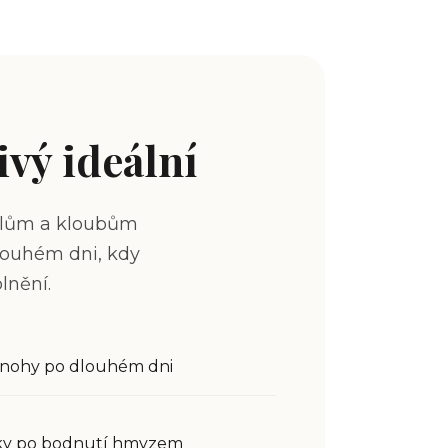
ivý ideální
svalům a kloubům
dlouhém dni, kdy
lnění.
 nohy po dlouhém dni
žky po bodnutí hmyzem