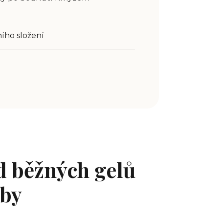
ího složení
od běžných gelů
uby