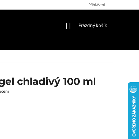
 PODMÍNKY
DOTAZNÍK
Přihlášení
NÁKUPNÍ
Prázdný košík
KOŠÍK
gel chladivý 100 ml
ocení