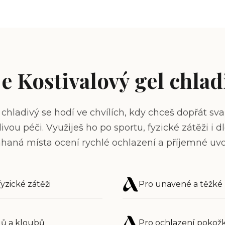
e Kostivalový gel chlad
 chladivý se hodí ve chvílích, kdy chceš dopřát 
divou péči. Využiješ ho po sportu, fyzické zátěži i 
aná místa ocení rychlé ochlazení a příjemné uvo
fyzické zátěži
Pro unavené a těžké
lů a kloubů
Pro ochlazení poko