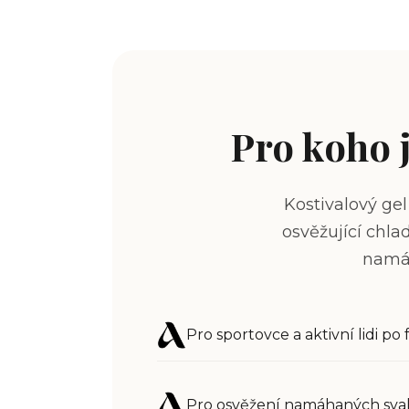
Pro koho j
Kostivalový gel
osvěžující chla
namáh
P
ro sportovce a aktivní lidi po 
Pro osvěžení namáhaných sva