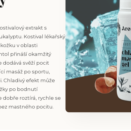
ostivalový extrakt s
ukalyptu.
Kostival lékařský
okožku v oblasti
tol přináší okamžitý
ce dodává svěží pocit
ící masáž po sportu,
. Chladivý efekt
může
ožky po bodnutí
e dobře roztírá, rychle se
bez mastného pocitu.