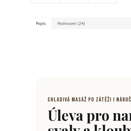
Popis
Hodnocení (24)
Chladivá masáž po zátěži i náro
Úleva pro n
svaly a klou