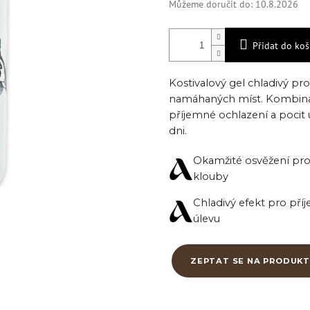
Můžeme doručit do:
10.8.2026
Přidat do koš
Kostivalový gel chladivý pro
namáhaných míst.
Kombinac
příjemné ochlazení a pocit 
dni.
Okamžité osvěžení pro 
klouby
Chladivý efekt pro př
úlevu
ZEPTAT SE NA PRODUKT