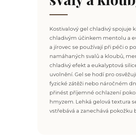
Kostivalový gel chladivý spojuje k
chladivým účinkem mentolu a e
a jírovec se
používají při péči o p
namáhaných svalů a kloubů, men
chladivý efekt a eukalyptová sili
uvolnění.
Gel se hodí pro osvěžuj
fyzické zátěži nebo náročném dni
přinést příjemné ochlazení pok
hmyzem
. Lehká gelová textura s
vstřebává a zanechává pokožku 