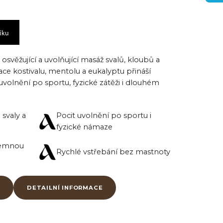
íku
 osvěžující a uvolňující masáž svalů, kloubů a
e kostivalu, mentolu a eukalyptu
přináší
uvolnění po sportu, fyzické zátěži i dlouhém
svaly a
Pocit uvolnění po sportu i
fyzické námaze
íjemnou
Rychlé vstřebání bez mastnoty
DETAILNÍ INFORMACE