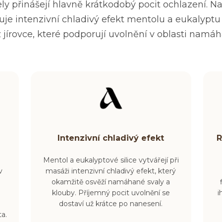
ly přinášejí hlavně krátkodobý pocit ochlazení. Na
uje intenzivní chladivý efekt mentolu a eukalyptu
 jírovce, které podporují uvolnění v oblasti namá
Intenzivní chladivý efekt
R
Mentol a eukalyptové silice vytvářejí při
v
masáži intenzivní chladivý efekt, který
okamžitě osvěží namáhané svaly a
klouby. Příjemný pocit uvolnění se
i
dostaví už krátce po nanesení.
a.