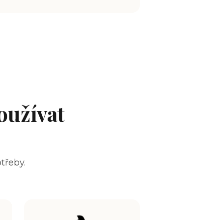
oužívat
třeby.