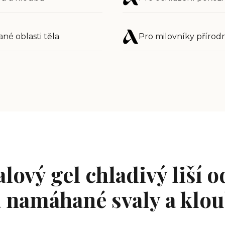
né oblasti těla
Pro milovníky přírodn
lový gel chladivý liší 
 namáhané svaly a klo