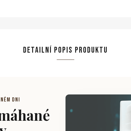
DETAILNÍ POPIS PRODUKTU
čném dni
amáhané
by