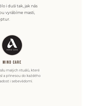
o i duši tak, jak nás
kou vyrábíme masti,
eptur.
Mind Care
sílu malých rituálů, které
ysl a přinesou do každého
adost i sebevědomí.