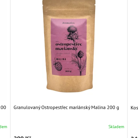
200
Granulovaný Ostropestřec mariánský Malina 200 g
Kos
adem
Skladem
Průměrné
Prů
hodnocení
hod