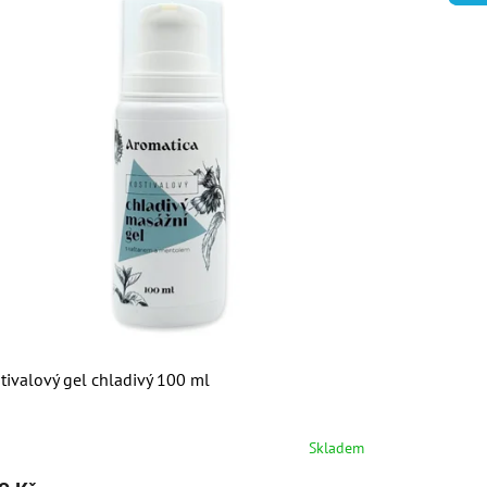
tivalový gel chladivý 100 ml
Skladem
měrné
nocení