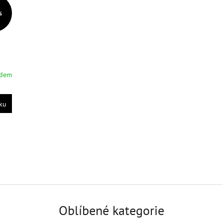
%
adem
ku
Oblíbené kategorie