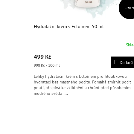
–28 
Hydratační krém s Ectoinem 50 ml
Skl
Průměrné
hodnocení
499 Kč
produktu
Do koší
je
Měrná
998 Kč / 100 ml
5,0
cena:
z
Lehký hydratační krém s Ectoinem pro hloubkovou
5
hydrataci bez mastného pocitu. Pomáhá zmírnit pocit
hvězdiček.
pnutí, přispívá ke zklidnění a chrání před působením
modrého světla i...