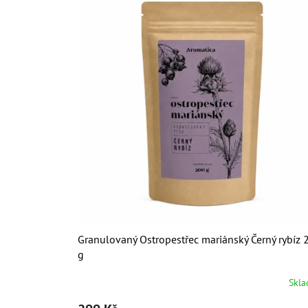
t
e
g
o
r
i
e
Granulovaný Ostropestřec mariánský Černý rybíz 
g
Skl
Průměrné
hodnocení