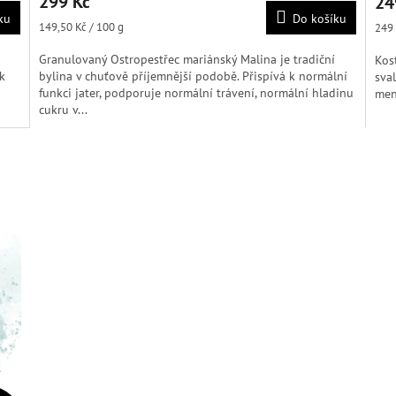
299 Kč
24
produktu
pro
ku
Do košíku
je
je
Měrná
149,50 Kč / 100 g
Měr
249 
4,8
4,8
cena:
cena
z
z
Granulovaný Ostropestřec mariánský Malina je tradiční
Kos
5
5
k
bylina v chuťově příjemnější podobě. Přispívá k normální
sva
hvězdiček.
hvěz
funkci jater, podporuje normální trávení, normální hladinu
men
cukru v...