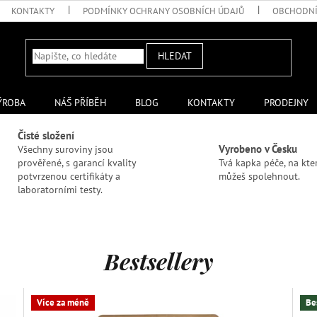
KONTAKTY
PODMÍNKY OCHRANY OSOBNÍCH ÚDAJŮ
OBCHODNÍ
HLEDAT
ÝROBA
NÁŠ PŘÍBĚH
BLOG
KONTAKTY
PRODEJNY
Čisté složení
Vyrobeno v Česku
Všechny suroviny jsou
prověřené, s garancí kvality
Tvá kapka péče, na kte
potvrzenou certifikáty a
můžeš spolehnout.
laboratorními testy.
Bestsellery
Více za méně
Be