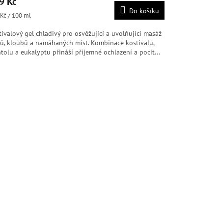
9 Kč
duktu
Do košíku
ná
Kč / 100 ml
:
tivalový gel chladivý pro osvěžující a uvolňující masáž
lů, kloubů a namáhaných míst. Kombinace kostivalu,
diček.
tolu a eukalyptu přináší příjemné ochlazení a pocit...