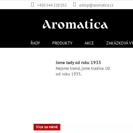
Přejít
+420 544 228 052
eshop@aromatica.cz
na
obsah
ŘADY
PRODUKTY
AKCE
ZAKÁZKOVÁ V
O
b
Jsme tady od roku 1935
l
Nejsme trend, jsme tradice. Už
od roku 1935.
í
b
e
n
é
k
a
Více za méně