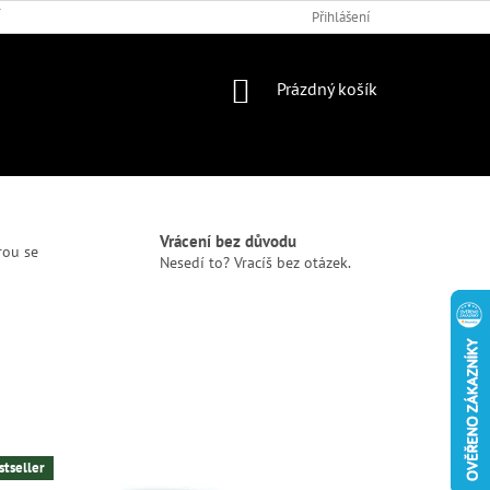
 PODMÍNKY
DOTAZNÍK
Přihlášení
NÁKUPNÍ
Prázdný košík
KOŠÍK
Vrácení bez důvodu
rou se
Nesedí to? Vracíš bez otázek.
stseller