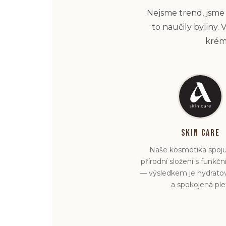
Nejsme trend, jsme t
to naučily byliny.
krémy
Skin Care
Naše kosmetika spoju
přírodní složení s funkčn
— výsledkem je hydratov
a spokojená ple