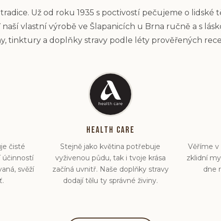
radice. Už od roku 1935 s poctivostí pečujeme o lidské těl
 V naší vlastní výrobě ve Šlapanicích u Brna ručně a s lás
, tinktury a doplňky stravy podle léty prověřených rec
Health Care
je čisté
Stejně jako květina potřebuje
Věříme v 
í účinností
vyživenou půdu, tak i tvoje krása
zklidní m
aná, svěží
začíná uvnitř. Naše doplňky stravy
dne r
ť.
dodají tělu ty správné živiny.