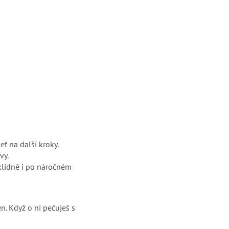
eť na další kroky.
vy.
(klidně i po náročném
en. Když o ni pečuješ s