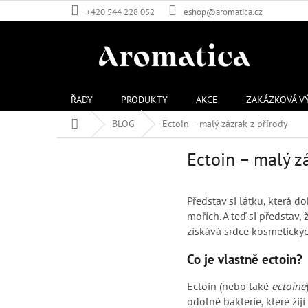
Přejít
+420 544 228 052
eshop@aromatica.cz
na
obsah
ŘADY
PRODUKTY
AKCE
ZAKÁZKOVÁ V
Domů
BLOG
Ectoin – malý zázrak z přírody
Ectoin – malý zá
Představ si látku, která 
mořích. A teď si představ,
získává srdce kosmetickýc
Co je vlastně ectoin?
Ectoin (nebo také
ectoine
odolné bakterie, které žij