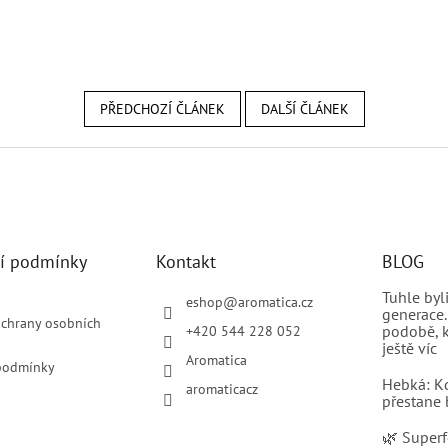
PŘEDCHOZÍ ČLÁNEK
DALŠÍ ČLÁNEK
í podmínky
Kontakt
BLOG
Tuhle by
eshop
@
aromatica.cz
generace.
chrany osobních
podobě, k
+420 544 228 052
ještě víc
Aromatica
podmínky
Hebká: K
aromaticacz
přestane 
🌿 Superf