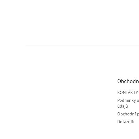
Z
á
p
a
t
Obchodn
í
KONTAKTY
Podmínky o
údajů
Obchodní 
Dotazník