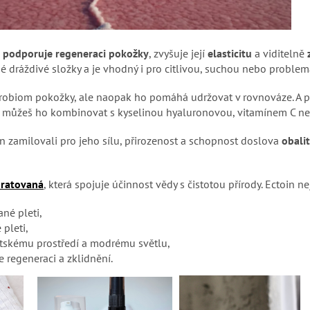
n
podporuje regeneraci pokožky
, zvyšuje její
elasticitu
a viditelně
 dráždivé složky a je vhodný i pro citlivou, suchou nebo problema
robiom pokožky, ale naopak ho pomáhá udržovat v rovnováze. A pr
i, můžeš ho kombinovat s kyselinou hyaluronovou, vitamínem C ne
in zamilovali pro jeho sílu, přirozenost a schopnost doslova
obali
ratovaná
, která spojuje účinnost vědy s čistotou přírody. Ectoin 
né pleti,
 pleti,
stskému prostředí a modrému světlu,
je regeneraci a zklidnění.