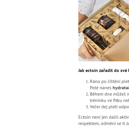
Jak ectoin zařadit do své
Ráno po čištění ple
Poté nanes
hydrata
Během dne můžeš mlh
tréninku ve fitku n
Večer dej pleti odp
Ectoin není jen další akti
respektem, odmění se ti zd