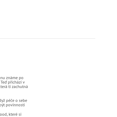
linu známe po
 Teď přichází v
terá ti zachutná
dyž péče o sebe
být povinností
ood, které si