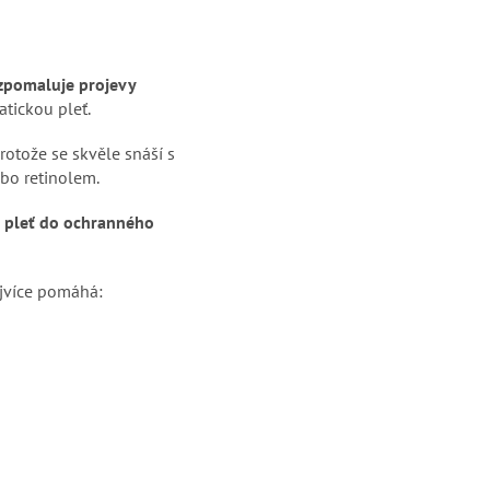
zpomaluje projevy
tickou pleť.
otože se skvěle snáší s
bo retinolem.
t pleť do ochranného
nejvíce pomáhá: