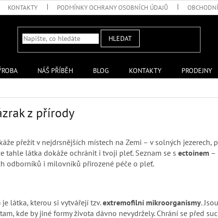
KONTAKTY
PODMÍNKY OCHRANY OSOBNÍCH ÚDAJŮ
OBCHODNÍ
HLEDAT
ÝROBA
NÁŠ PŘÍBĚH
BLOG
KONTAKTY
PRODEJNY
zrak z přírody
dokáže přežít v nejdrsnějších místech na Zemi – v solných jezerech,
 že tahle látka dokáže ochránit i tvoji pleť. Seznam se s
ectoinem
– 
h odborníků i milovníků přirozené péče o pleť.
) je látka, kterou si vytvářejí tzv.
extremofilní mikroorganismy
. Jso
í tam, kde by jiné formy života dávno nevydržely. Chrání se před s