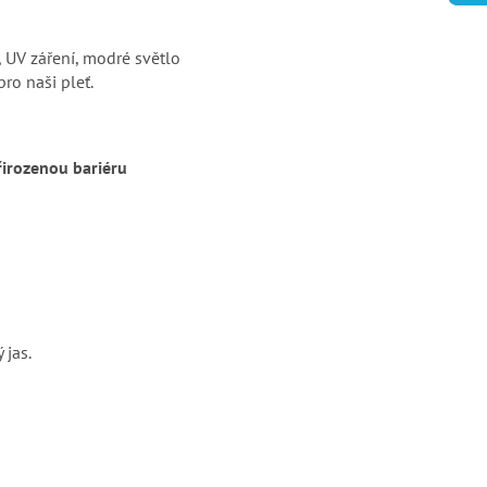
, UV záření, modré světlo
ro naši pleť.
řirozenou bariéru
 jas.