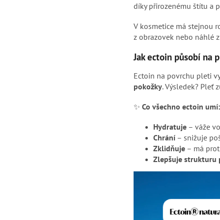
díky přirozenému štítu a p
V kosmetice má stejnou 
z obrazovek nebo náhlé zm
Jak ectoin působí na p
Ectoin na povrchu pleti vy
pokožky
. Výsledek? Pleť 
✨
Co všechno ectoin umí:
Hydratuje
– váže vo
Chrání
– snižuje poš
Zklidňuje
– má proti
Zlepšuje strukturu 