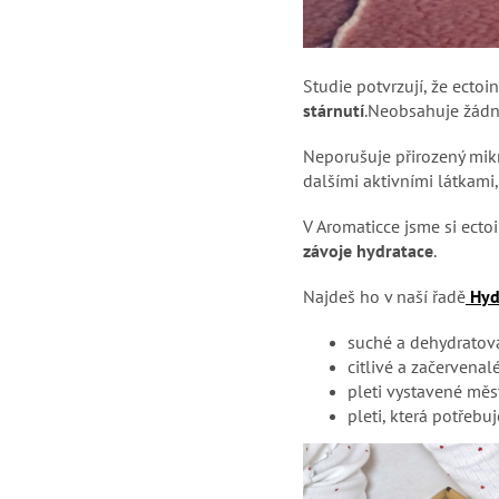
Studie potvrzují, že ectoi
stárnutí
.Neobsahuje žádné
Neporušuje přirozený mik
dalšími aktivními látkam
V Aromaticce jsme si ecto
závoje hydratace
.
Najdeš ho v naší řadě
Hyd
suché a dehydratova
citlivé a začervenalé
pleti vystavené mě
pleti, která potřebu