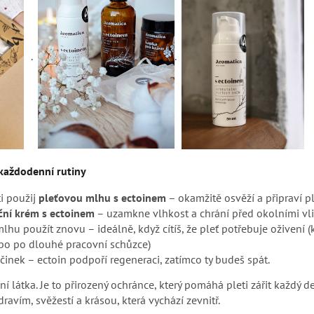
.
.
 každodenní rutiny
ti použij
pleťovou mlhu s ectoinem
– okamžitě osvěží a připraví pl
ční krém s ectoinem
– uzamkne vlhkost a chrání před okolními vli
u použít znovu – ideálně, když cítíš, že pleť potřebuje oživení 
ebo po dlouhé pracovní schůzce)
očinek – ectoin podpoří regeneraci, zatímco ty budeš spát.
vní látka. Je to přirozený ochránce, který pomáhá pleti zářit každý d
ravím, svěžestí a krásou, která vychází zevnitř.