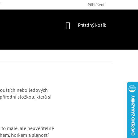
 PODMÍNKY
DOTAZNÍK
Přihlášení
NÁKUPNÍ
Prázdný košík
KOŠÍK
 pouštích nebo ledových
přírodní složkou, která si
u to malé, ale neuvěřitelně
uchem, horkem a slaností