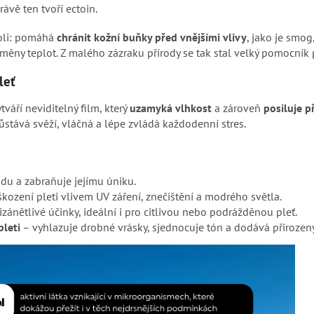
rávě ten tvoří ectoin.
roli: pomáhá
chránit kožní buňky před vnějšími vlivy
, jako je smog
ěny teplot. Z malého zázraku přírody se tak stal velký pomocník p
leť
tváří neviditelný film, který
uzamyká vlhkost
a zároveň
posiluje p
zůstává svěží, vláčná a lépe zvládá každodenní stres.
du a zabraňuje jejímu úniku.
kození pleti vlivem UV záření, znečištění a modrého světla.
zánětlivé účinky, ideální i pro citlivou nebo podrážděnou pleť.
pleti
– vyhlazuje drobné vrásky, sjednocuje tón a dodává přirozený