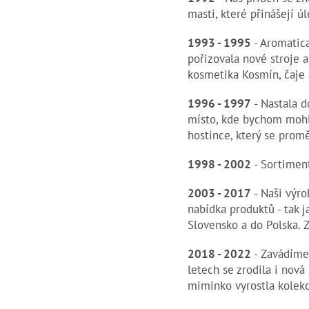
masti
, které
přinášejí úl
1993 - 1995
- Aromatica
pořizovala nové stroje a
kosmetika Kosmín, čaje 
1996 - 1997
- Nastala d
místo, kde bychom mohli
hostince, který se promě
1998 - 2002
- Sortiment
2003 - 2017
- Naši výro
nabídka produktů - tak j
Slovensko a do Polska. Z
2018 - 2022
- Zavádíme 
letech se zrodila i nov
miminko vyrostla kolekc