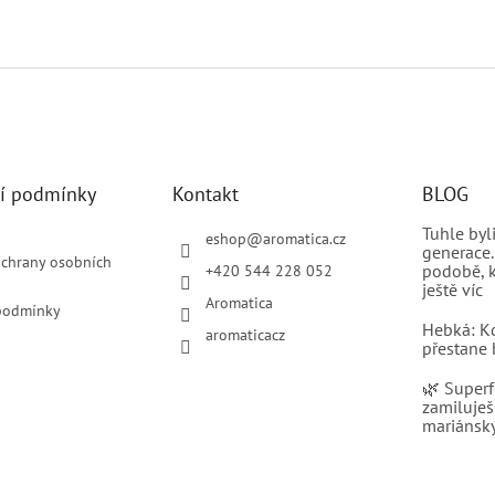
í podmínky
Kontakt
BLOG
Tuhle by
eshop
@
aromatica.cz
generace.
chrany osobních
podobě, k
+420 544 228 052
ještě víc
Aromatica
podmínky
Hebká: K
aromaticacz
přestane 
🌿 Superf
zamiluješ
mariánský