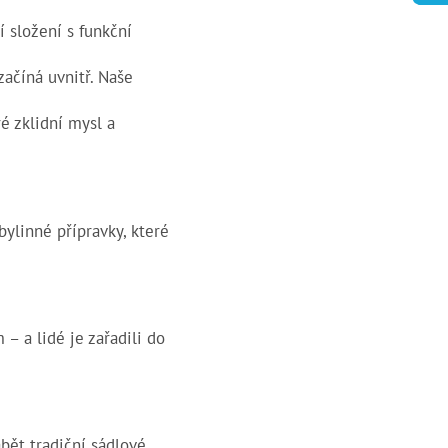
í složení s funkční
začíná uvnitř. Naše
é zklidní mysl a
bylinné přípravky, které
m
– a lidé je zařadili do
rábět
tradiční sádlové