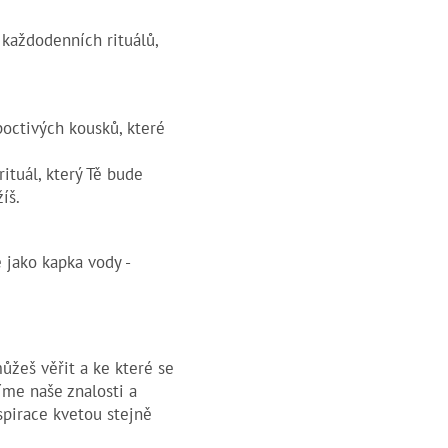
 každodenních rituálů,
poctivých kousků, které
ituál, který Tě bude
íš.
 jako kapka vody -
ůžeš věřit a ke které se
líme naše znalosti a
spirace kvetou stejně