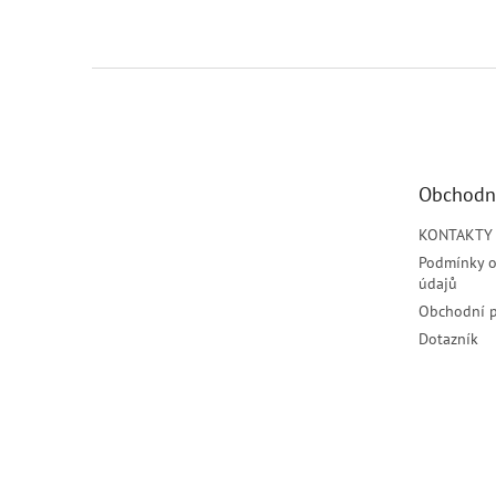
Z
á
p
a
t
Obchodn
í
KONTAKTY
Podmínky o
údajů
Obchodní 
Dotazník