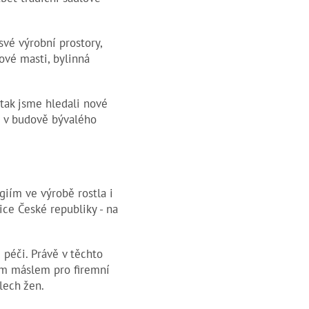
své výrobní prostory,
lové masti, bylinná
tak jsme hledali nové
– v budově bývalého
iím ve výrobě rostla i
ice České republiky - na
 péči. Právě v těchto
ným máslem pro firemní
lech žen.