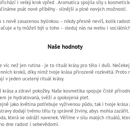
ichází i velký krok vpřed . Aromatica spojila síly s kosmetic
ačínáme psát nové příběhy - silnější a plné nových možností.
o s nově zasazenou bylinkou – nikdy přesně nevíš, kolik radosti
ačuje a ty můžeš být u toho – sleduj nás na webu i sociálních
Naše hodnoty
 víc než jen rutina - je to rituál krásy pro tělo i duši. Nečeke
ních kroků, díky nimž tvoje krása přirozeně rozkvétá. Proto n
ují v jeden ucelený rituál krásy.
 krása a zdraví pokožky. Naše kosmetika spojuje čisté přírodn
kem je hydratovaná, svěží a spokojená pleť.
ejně jako květina potřebuje vyživenou půdu, tak i tvoje krása 
travy dodají tvému tělu ty správně živiny, abys mohla zazářit.
a, která se odráží navenek. Věříme v sílu malých rituálů, kter
ho dne radost i sebevědomí.