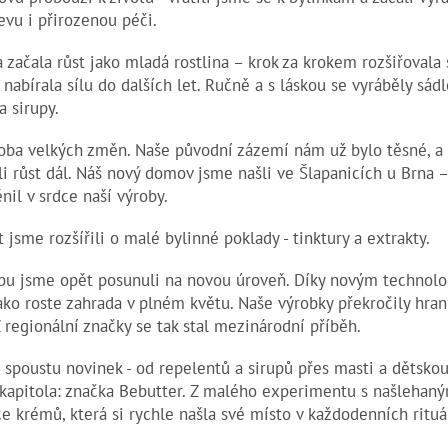
evu i přirozenou péči.
 začala růst jako mladá rostlina – krok za krokem rozšiřovala 
 nabírala sílu do dalších let. Ručně a s láskou se vyráběly sád
a sirupy.
oba velkých změn. Naše původní zázemí nám už bylo těsné, a 
 růst dál. Náš nový domov jsme našli ve Šlapanicích u Brna 
nil v srdce naší výroby.
 jsme rozšířili o malé bylinné poklady - tinktury a extrakty.
bu jsme opět posunuli na novou úroveň. Díky novým technolog
ako roste zahrada v plném květu. Naše výrobky překročily hran
 regionální značky se tak stal mezinárodní příběh.
spoustu novinek - od repelentů a sirupů přes masti a dětskou
á kapitola: značka Bebutter. Z malého experimentu s našleha
e krémů, která si rychle našla své místo v každodenních rituá