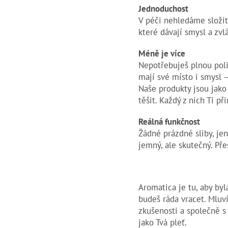
Jednoduchost
V péči nehledáme složito
které dávají smysl a zvl
Méně je více
Nepotřebuješ plnou poli
mají své místo i smysl –
Naše produkty jsou jako
těšit. Každý z nich Ti př
Reálná funkčnost
Žádné prázdné sliby, jen
jemný, ale skutečný. Pře
Aromatica je tu, aby by
budeš ráda vracet. Mluví
zkušenosti a společně s
jako Tvá pleť.