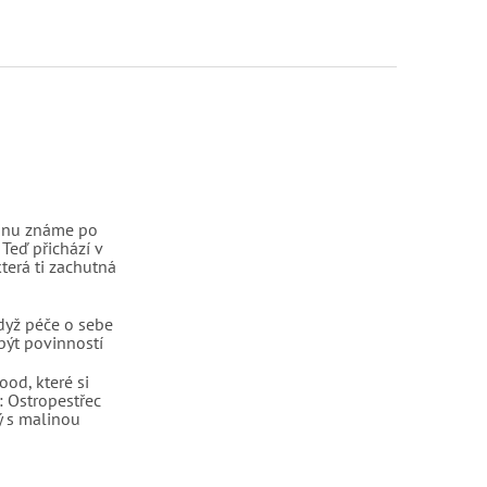
linu známe po
 Teď přichází v
terá ti zachutná
dyž péče o sebe
být povinností
ood, které si
: Ostropestřec
 s malinou