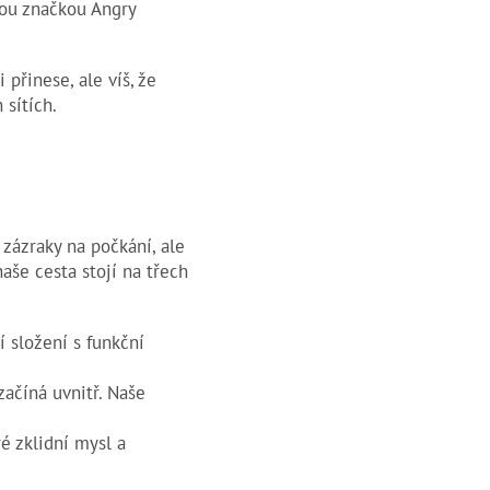
kou značkou Angry
 přinese, ale víš, že
 sítích.
j zázraky na počkání, ale
aše cesta stojí na třech
í složení s funkční
začíná uvnitř. Naše
é zklidní mysl a