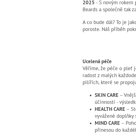
2025
- S novým rokem př
Beards a společně tak z
A co bude dál? To je jak
poroste. Náš příběh pokr
Ucelená péče
Věříme, že péče o pleť je
radost z malých každoden
pilířích, které se propoj
SKIN CARE
– Vnější
účinností - výsled
HEALTH CARE
–
St
vyvážené doplňky s
MIND CARE
– Pohod
přinesou do každé