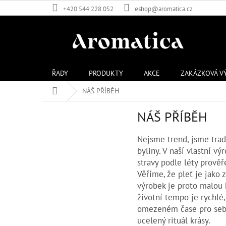
Přejít
+420 544 228 052
eshop@aromatica.cz
na
obsah
ŘADY
PRODUKTY
AKCE
ZAKÁZKOVÁ V
Domů
NÁŠ PŘÍBĚH
NÁŠ PŘÍBĚH
Nejsme trend, jsme trad
byliny. V naší vlastní v
stravy podle léty prově
Věříme, že pleť je jako 
výrobek je proto malou k
životní tempo je rychlé,
omezeném čase pro se
ucelený rituál krásy.