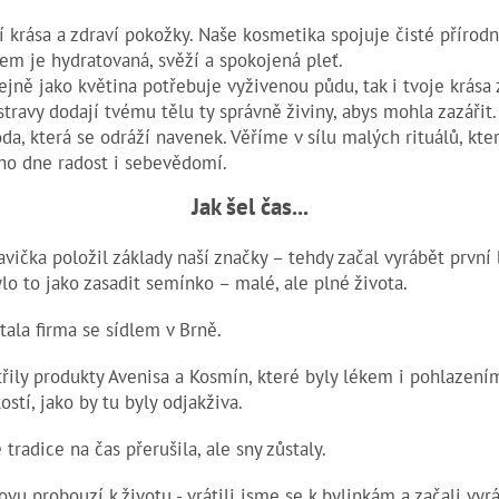
 krása a zdraví pokožky. Naše kosmetika spojuje čisté přírodn
kem je hydratovaná, svěží a spokojená pleť.
ejně jako květina potřebuje vyživenou půdu, tak i tvoje krása 
travy dodají tvému tělu ty správně živiny, abys mohla zazářit.
a, která se odráží navenek. Věříme v sílu malých rituálů, kter
ho dne radost i sebevědomí.
Jak šel čas...
avička položil základy naší značky – tehdy začal vyrábět první 
Bylo to jako zasadit semínko – malé, ale plné života.
tala firma se sídlem v Brně.
třily produkty Avenisa a Kosmín, které
byly lékem i pohlazení
stí, jako by tu byly odjakživa.
tradice na čas přerušila, ale sny zůstaly.
ovu probouzí k životu - vrátili jsme se k bylinkám a začali vy