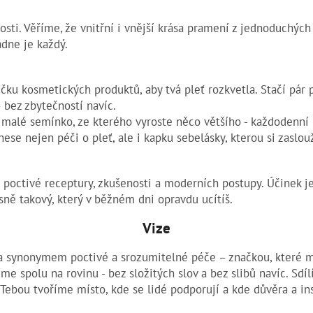
sti. Věříme, že vnitřní i vnější krása pramení z jednoduchých
ádne je každý.
čku kosmetických produktů, aby tvá pleť rozkvetla. Stačí pár 
 bez zbytečností navíc.
 malé semínko, ze kterého vyroste něco většího - každodenní r
inese nejen péči o pleť, ale i kapku sebelásky, kterou si zaslouž
 poctivé receptury, zkušenosti a moderních postupy. Účinek je
sně takový, který v běžném dni opravdu ucítíš.
Vize
la synonymem poctivé a srozumitelné péče – značkou, které m
me spolu na rovinu - bez složitých slov a bez slibů navíc. Sdí
 Tebou tvoříme místo, kde se lidé podporují a kde důvěra a in