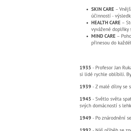
SKIN CARE
– Vnější
účinností - výsled
HEALTH CARE
–
St
vyvážené doplňky s
MIND CARE
– Pohod
přinesou do každé
1935
- Profesor Jan Ruk
si lidé rychle oblíbili. 
1939
- Z malé dílny se s
1945
- Světlo světa spa
svých domácností s lehko
1949
- Po znárodnění se 
1992
- Náš příběh se zn