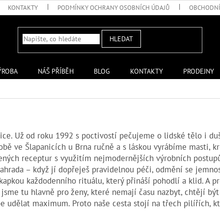
KONTAKTY
PODMÍNKY OCHRANY OSOBNÍCH ÚDAJŮ
OBCHODNÍ
HLEDAT
ÝROBA
NÁŠ PŘÍBĚH
BLOG
KONTAKTY
PRODEJNY
ice. Už od roku 1992 s poctivostí
pečujeme o lidské tělo i duši
ýrobě ve Šlapanicích u Brna ručně a s láskou vyrábíme masti, k
řených receptur s využitím nejmodernějších výrobních postup
zahrada – když jí dopřeješ pravidelnou péči, odmění se jemnos
apkou každodenního rituálu, který přináší pohodlí a klid. A p
 jsme tu hlavně pro ženy, které nemají času nazbyt, chtějí být 
be udělat maximum.
Proto naše cesta stojí na třech pilířích, k