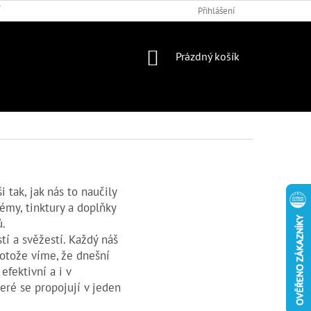
 PODMÍNKY
DOTAZNÍK
Přihlášení
NÁKUPNÍ
Prázdný košík
KOŠÍK
 tak, jak nás to naučily
rémy, tinktury a doplňky
ů
.
tí a svěžestí. Každý náš
rotože víme, že dnešní
efektivní a i v
teré se propojují v jeden