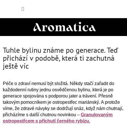
Přejít
NÁKUP
na
obsah
KOŠÍK
Tuhle bylinu známe po generace. Teď
přichází v podobě, která ti zachutná
ještě víc
Péče o zdraví nemusí být složitá. Někdy stačí zařadit do
každodenní rutiny jednu osvědčenou bylinu, která je po
generace spojována s podporou jater a trávení. Přesně
takovým pomocníkem je ostropestřec mariánský. A protože
víme, že zdravé návyky se dodržují snáz, když nám chutnají,
přicházíme s další chutnou novinkou –
Granulovaným
ostropestřcem s příchutí černého rybízu.