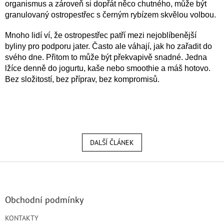
organismus a zároveň si dopřát něco chutného, může být
granulovaný ostropestřec s černým rybízem skvělou volbou.
Mnoho lidí ví, že ostropestřec patří mezi nejoblíbenější
byliny pro podporu jater. Často ale váhají, jak ho zařadit do
svého dne. Přitom to může být překvapivě snadné. Jedna
lžíce denně do jogurtu, kaše nebo smoothie a máš hotovo.
Bez složitostí, bez příprav, bez kompromisů.
DALŠÍ ČLÁNEK
Z
á
p
a
Obchodní podmínky
t
KONTAKTY
í