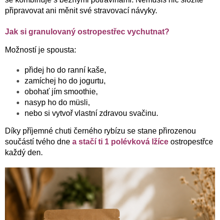
připravovat ani měnit své stravovací návyky.
Jak si granulovaný ostropestřec vychutnat?
Možností je spousta:
přidej ho do ranní kaše,
zamíchej ho do jogurtu,
obohať jím smoothie,
nasyp ho do müsli,
nebo si vytvoř vlastní zdravou svačinu.
Díky příjemné chuti černého rybízu se stane přirozenou
součástí tvého dne
a stačí ti 1 polévková lžíce
ostropestřce
každý den.