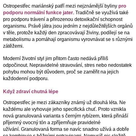
Ostropestřec mariánský patří mezi nejznámější byliny
pro
podporu normální funkce jater
. Tradičně se využívá také
pro podporu trávení a přirozenou detoxikační schopnost
organismu. Právě játra jsou jedním z nejdůležitějších orgánů
v těle, protože každý den zpracovávají živiny, podílejí se na
metabolismu a pomáhají organismu vyrovnávat se s různými
zátěžemi.
Moderní životní styl jim přitom často nedává příliš
odpočinout. Nepravidelné stravování, stres nebo nedostatek
pohybu mohou být důvodem, proč se zaměřit na jejich
každodenní podporu.
Když zdraví chutná lépe
Ostropestřec je mezi zákazníky známý už dlouhá léta. Ne
každému ale vyhovuje jeho specifická chuť. Proto vznikla
nová granulovaná varianta s černým rybízem, která přináší
příjemný ovocný tón a zpříjemňuje pravidelné
užívání.
Granulovaná forma se navíc snadno užívá a dobře
se kombinuje s běžnými potravinami. Nemusíš nic složitě