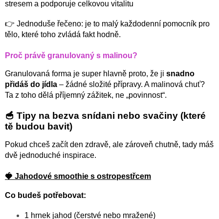
stresem a podporuje celkovou vitalitu
👉 Jednoduše řečeno: je to malý každodenní pomocník pro
tělo, které toho zvládá fakt hodně.
Proč právě granulovaný s malinou?
Granulovaná forma je super hlavně proto, že ji
snadno
přidáš do jídla
– žádné složité přípravy. A malinová chuť?
Ta z toho dělá příjemný zážitek, ne „povinnost“.
🥣 Tipy na bezva snídani nebo svačiny (které
tě budou bavit)
Pokud chceš začít den zdravě, ale zároveň chutně, tady máš
dvě jednoduché inspirace.
🍓 Jahodové smoothie s ostropestřcem
Co budeš potřebovat:
1 hrnek jahod (čerstvé nebo mražené)