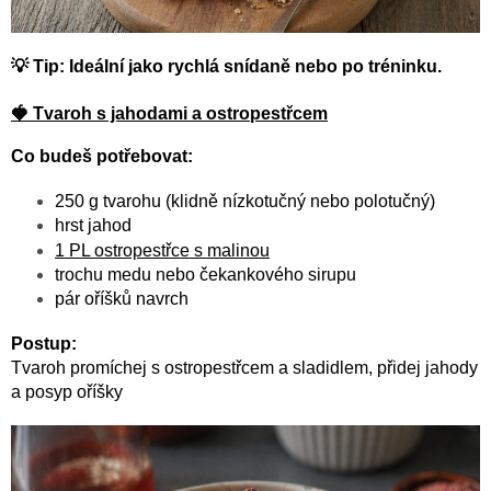
💡 Tip: Ideální jako rychlá snídaně nebo po tréninku.
🍓 Tvaroh s jahodami a ostropestřcem
Co budeš potřebovat:
250 g tvarohu (klidně nízkotučný nebo polotučný)
hrst jahod
1 PL ostropestřce s malinou
trochu medu nebo čekankového sirupu
pár oříšků navrch
Postup:
Tvaroh promíchej s ostropestřcem a sladidlem, přidej jahody
a posyp oříšky