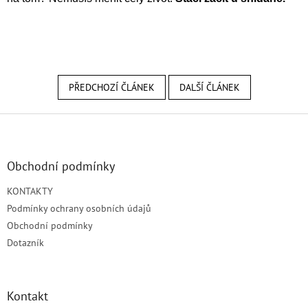
PŘEDCHOZÍ ČLÁNEK
DALŠÍ ČLÁNEK
Z
á
p
a
Obchodní podmínky
t
KONTAKTY
í
Podmínky ochrany osobních údajů
Obchodní podmínky
Dotazník
Kontakt