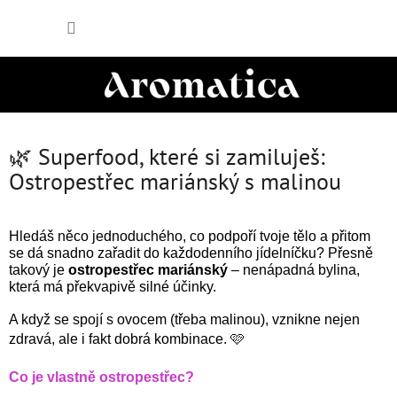
Přejít
NÁKUP
na
obsah
KOŠÍK
🌿 Superfood, které si zamiluješ:
Ostropestřec mariánský s malinou
Hledáš něco jednoduchého, co podpoří tvoje tělo a přitom
se dá snadno zařadit do každodenního jídelníčku? Přesně
takový je
ostropestřec mariánský
– nenápadná bylina,
která má překvapivě silné účinky.
A když se spojí s ovocem (třeba malinou), vznikne nejen
zdravá, ale i fakt dobrá kombinace. 🩷
Co je vlastně ostropestřec?