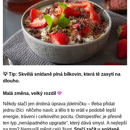
💡 Tip: Skvělá snídaně plná bílkovin, která tě zasytí na
dlouho.
Malá změna, velký rozdíl
🩷
Někdy stačí jen drobná úprava jídelníčku – třeba přidat
jednu lžíci něčeho navíc a tělo ti to vrátí v podobě lepší
energie, trávení i celkového pocitu.
Ostropestřec je přesně
ten typ „nenápadného upgrade“, který dává smysl.
A nejlepší
na tom?
Nemusíš měnit celý život.
Stačí začít u snídaně.