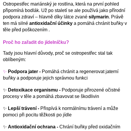
Ostropestřec mariánský je rostlina, která na první pohled
připomíná bodlák. Už po staletí se ale používá jako přírodní
podpora zdraví – hlavně díky látce zvané
silymarin
.
Právě
ten má silné
antioxidační účinky
a pomáhá chránit buňky v
těle před poškozením
.
Proč ho zařadit do jídelníčku?
Tady jsou hlavní důvody, proč se ostropestřec stal tak
oblíbeným:
✨
Podpora jater -
Pomáhá chránit a regenerovat jaterní
buňky a podporuje jejich správnou funkci
✨
Detoxikace organismu -
Podporuje přirozené očistné
procesy v těle a pomáhá zbavovat se škodlivin
✨
Lepší trávení -
Přispívá k normálnímu trávení a může
pomoci při pocitu těžkosti po jídle
✨
Antioxidační ochrana -
Chrání buňky před oxidačním