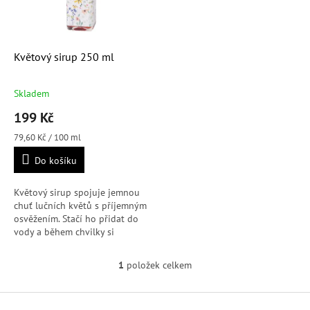
o
k
d
t
u
ů
k
Květový sirup 250 ml
t
ů
Skladem
Průměrné
hodnocení
199 Kč
produktu
je
Měrná
79,60 Kč / 100 ml
5,0
cena:
Do košíku
z
5
hvězdiček.
Květový sirup spojuje jemnou
chuť lučních květů s příjemným
osvěžením. Stačí ho přidat do
vody a během chvilky si
připravíš domácí limonádu
nebo dochutíš ledový čaj i
1
položek celkem
O
oblíbené...
v
l
Z