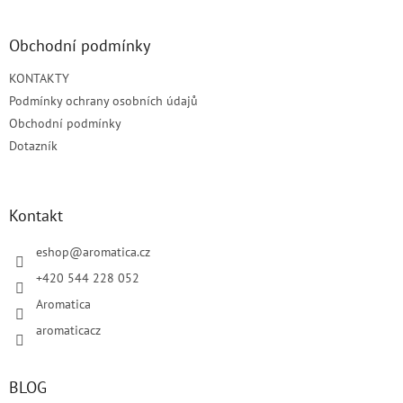
á
á
d
p
a
a
Obchodní podmínky
c
t
í
KONTAKTY
í
p
Podmínky ochrany osobních údajů
r
v
Obchodní podmínky
k
Dotazník
y
v
ý
p
Kontakt
i
s
eshop
@
aromatica.cz
u
+420 544 228 052
Aromatica
aromaticacz
BLOG