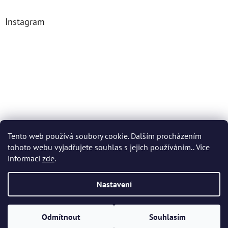
Instagram
Tento web používá soubory cookie. Dalším procházením
tohoto webu vyjadřujete souhlas s jejich používáním.. Více
Sledovat na Instagramu
informací
zde
.
Nastavení
Vytvořil Shoptet Premium
Odmítnout
Souhlasím
Copyright 2026
AROMATICA
. Všechna práva vyhrazena.
🚚 Nakupte nad 799 Kč a dopravu máte zdarma.