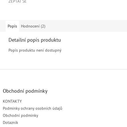
ZEPTAT SE
Popis
Hodnocení (2)
Detailní popis produktu
Popis produktu není dostupný
Z
á
p
a
Obchodní podmínky
t
KONTAKTY
í
Podmínky ochrany osobních údajů
Obchodní podmínky
Dotazník