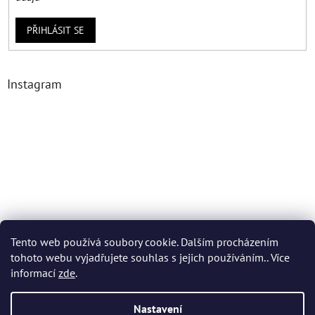
PŘIHLÁSIT SE
Instagram
Tento web používá soubory cookie. Dalším procházením
tohoto webu vyjadřujete souhlas s jejich používáním.. Více
Sledovat na Instagramu
informací
zde
.
Nastavení
Vytvořil Shoptet Premium