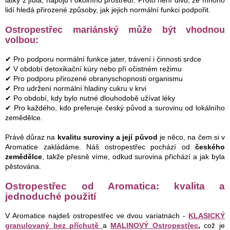
lidí hledá přirozené způsoby, jak jejich normální funkci podpořit.
Ostropestřec mariánský může být vhodnou
volbou:
✔ Pro podporu normální funkce jater, trávení i činnosti srdce
✔ V období detoxikační kúry nebo při očistném režimu
✔ Pro podporu přirozené obranyschopnosti organismu
✔ Pro udržení normální hladiny cukru v krvi
✔ Po období, kdy bylo nutné dlouhodobě užívat léky
✔ Pro každého, kdo preferuje český původ a surovinu od lokálního
zemědělce.
Právě důraz na
kvalitu suroviny a její původ
je něco, na čem si v
Aromatice zakládáme. Náš ostropestřec pochází od
českého
zemědělce
, takže přesně víme, odkud surovina přichází a jak byla
pěstována.
Ostropestřec od Aromatica: kvalita a
jednoduché použití
V Aromatice najdeš ostropestřec ve dvou variatnách -
KLASICKÝ
granulovaný bez příchutě
a
MALINOVÝ Ostropestřec
,
což je