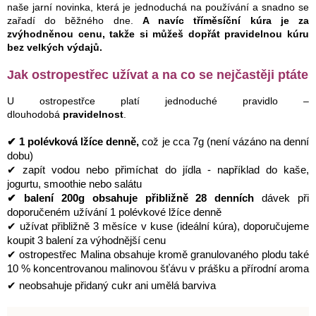
naše jarní novinka, která je jednoduchá na používání a snadno se
zařadí do běžného dne.
A navíc tříměsíční kúra je za
zvýhodněnou cenu, takže si můžeš dopřát pravidelnou kúru
bez velkých výdajů.
Jak ostropestřec užívat a na co se nejčastěji ptáte
U ostropestřce platí jednoduché pravidlo –
dlouhodobá
pravidelnost
.
✔ 1 polévková lžíce denně,
což je cca 7g (není vázáno na denní
dobu)
✔ zapít vodou nebo přimíchat do jídla - například do kaše,
jogurtu, smoothie nebo salátu
✔ balení 200g obsahuje přibližně 28 denních
dávek při
doporučeném užívání 1 polévkové lžíce denně
✔ užívat přibližně 3 měsíce v kuse (ideální kúra), doporučujeme
koupit 3 balení za výhodnější cenu
✔ ostropestřec Malina obsahuje kromě granulovaného plodu také
10 % koncentrovanou malinovou šťávu v prášku a přírodní aroma
✔ neobsahuje přidaný cukr ani umělá barviva