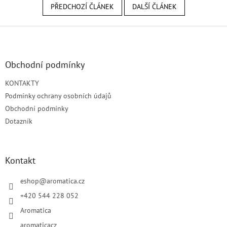
PŘEDCHOZÍ ČLÁNEK
DALŠÍ ČLÁNEK
Z
á
p
a
Obchodní podmínky
t
KONTAKTY
í
Podmínky ochrany osobních údajů
Obchodní podmínky
Dotazník
Kontakt
eshop
@
aromatica.cz
+420 544 228 052
Aromatica
aromaticacz