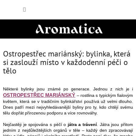
Přejít
NÁKUP
na
obsah
KOŠÍK
Ostropestřec mariánský: bylinka, která
si zaslouží místo v každodenní péči o
tělo
Některé bylinky jsou známé po generace. Jednou z nich je i
OSTROPESTŘEC MARIÁNSKÝ
– rostlina s typickým fialovým
květem, která se v tradičním bylinkářství používá už velmi dlouho.
Dnes patří mezi nejvyhledávanější byliny pro ty, kdo chtějí svému
tělu dopřát přirozenou podporu a více rovnováhy.
Nejčastěji je spojována s péčí o
játra a trávení
. Játra jsou přitom
jedním z nejdůležitějších orgánů v těle – každý den zpracovávají
látky z jídla, nápojů i okolního prostředí. Proto není divu, že mnoho