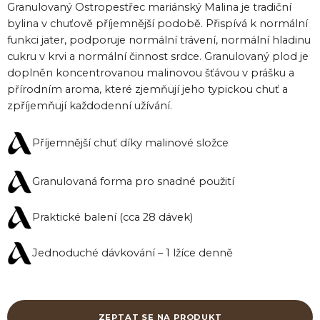
Granulovaný Ostropestřec mariánský Malina je tradiční
bylina v chuťově příjemnější podobě. Přispívá k normální
funkci jater, podporuje normální trávení, normální hladinu
cukru v krvi a normální činnost srdce. Granulovaný plod je
doplněn koncentrovanou malinovou šťávou v prášku a
přírodním aroma, které zjemňují jeho typickou chuť a
zpříjemňují každodenní užívání.
Příjemnější chuť díky malinové složce
Granulovaná forma pro snadné použití
Praktické balení (cca 28 dávek)
Jednoduché dávkování – 1 lžíce denně
ZEPTAT SE NA PRODUKT