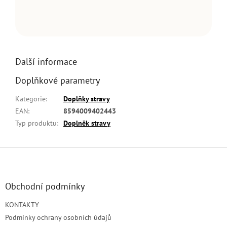
Další informace
Doplňkové parametry
Kategorie
:
Doplňky stravy
EAN
:
8594009402443
Typ produktu
:
Doplněk stravy
Z
á
p
a
Obchodní podmínky
t
KONTAKTY
í
Podmínky ochrany osobních údajů