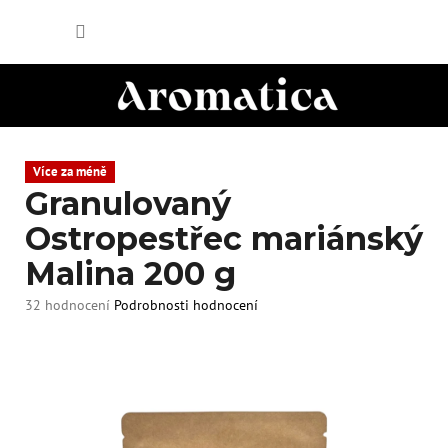
Přejít
NÁKUP
na
obsah
KOŠÍK
Více za méně
Granulovaný
Ostropestřec mariánský
Malina 200 g
Průměrné
32 hodnocení
Podrobnosti hodnocení
hodnocení
produktu
je
4,8
z
5
hvězdiček.