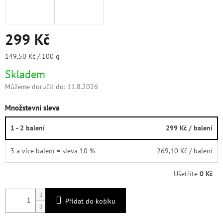
299 Kč
Měrná
149,50 Kč / 100 g
cena:
Skladem
Můžeme doručit do:
11.8.2026
Množstevní sleva
1 - 2 balení
299 Kč
/ balení
3 a více balení = sleva 10 %
269,10 Kč
/ balení
Ušetříte
0 Kč
Přidat do košíku