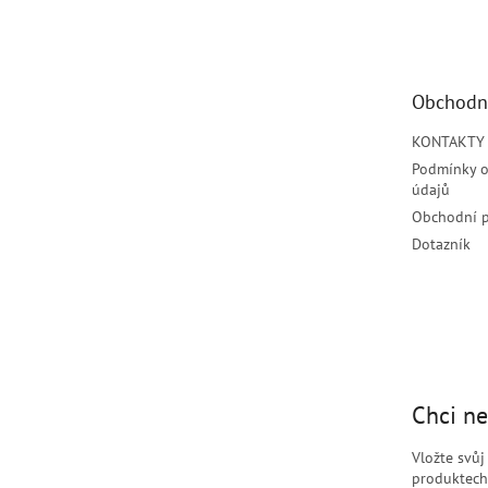
á
p
a
t
Obchodn
í
KONTAKTY
Podmínky o
údajů
Obchodní 
Dotazník
Chci ne
Vložte svů
produktech