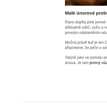
Malé únorové probu
Ráno dopřej pleti jemné o
důkladně odlič, vyživ a 
jemným odstraněním odu
Možná právě teď je ten č
připomene, že péče o seb
Stejně jako se pomalu pro
únava.
Je tam
jemný náz
Z