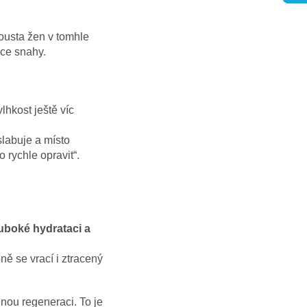
usta žen v tomhle
íce snahy.
vlhkost ještě víc
slabuje a místo
o rychle opravit“.
uboké hydrataci a
ně se vrací i ztracený
enou regeneraci. To je