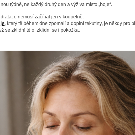
dnou týdně, ne každý druhý den a v
ýživa místo „boje“.
dratace nemusí začínat jen v koupelně.
aje
, který tě během dne zpomalí a doplní tekutiny, je někdy pro pl
ž se zklidní tělo, zklidní se i pokožka.