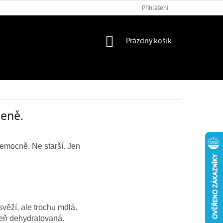
 PODMÍNKY
DOTAZNÍK
Přihlášení
NÁKUPNÍ
Prázdný košík
KOŠÍK
veně.
nemocně. Ne starší. Jen
svěží, ale trochu mdlá.
veň dehydratovaná.