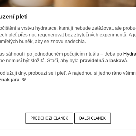
zení pleti
čištění a vrstvu hydratace, která ji nebude zatěžovat, ale probu
nech pleť přes noc regenerovat bez zbytečných experimentů.
A j
mřelých buněk, aby se znovu nadechla.
as sáhnout i po jednoduchém pečujícím rituálu – třeba po
Hydra
e nemusí být složitá. Stačí, aby byla
pravidelná a laskavá
.
dlužují dny, probouzí se i pleť.
A najednou si jedno ráno všimne
nak jara
.
🤎
PŘEDCHOZÍ ČLÁNEK
DALŠÍ ČLÁNEK