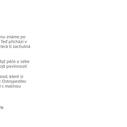
linu známe po
 Teď přichází v
terá ti zachutná
dyž péče o sebe
být povinností
ood, které si
: Ostropestřec
 s malinou
am