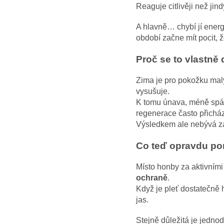
Reaguje citlivěji než jind
A hlavně… chybí jí energ
období začne mít pocit, ž
Proč se to vlastně 
Zima je pro pokožku mal
vysušuje.
K tomu únava, méně spá
regenerace často přichází 
V
ýsledkem ale nebývá zázr
Co teď opravdu p
Místo honby za aktivními
ochraně
.
Když je pleť dostatečně 
jas.
Stejně důležitá je jedno