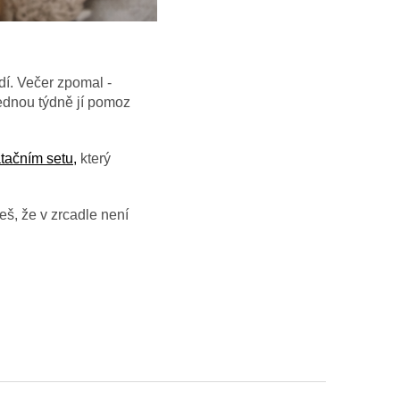
dí.
Večer zpomal -
ednou týdně jí pomoz
tačním setu,
který
š, že v zrcadle není