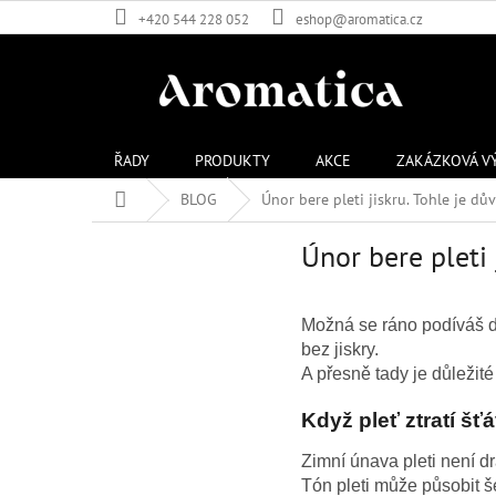
Přejít
+420 544 228 052
eshop@aromatica.cz
na
obsah
ŘADY
PRODUKTY
AKCE
ZAKÁZKOVÁ V
Domů
BLOG
Únor bere pleti jiskru. Tohle je d
Únor bere pleti 
Možná se ráno podíváš do
bez jiskry.
A přesně tady je důležité
Když pleť ztratí šť
Zimní únava pleti není d
Tón pleti může působit še