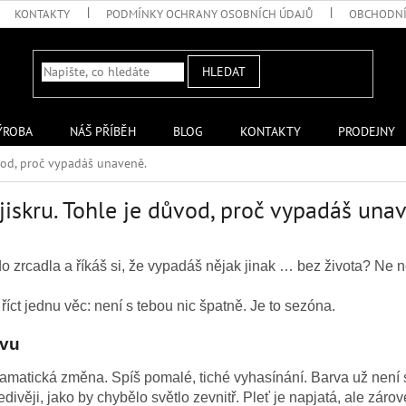
KONTAKTY
PODMÍNKY OCHRANY OSOBNÍCH ÚDAJŮ
OBCHODNÍ
HLEDAT
ÝROBA
NÁŠ PŘÍBĚH
BLOG
KONTAKTY
PRODEJNY
ůvod, proč vypadáš unaveně.
jiskru. Tohle je důvod, proč vypadáš una
 zrcadla a říkáš si, že vypadáš nějak jinak … bez života? Ne 
 říct jednu věc: není s tebou nic špatně. Je to sezóna.
ávu
ramatická změna. Spíš pomalé, tiché vyhasínání.
Barva už není 
divěji, jako by chybělo světlo zevnitř.
Pleť je napjatá, ale záro