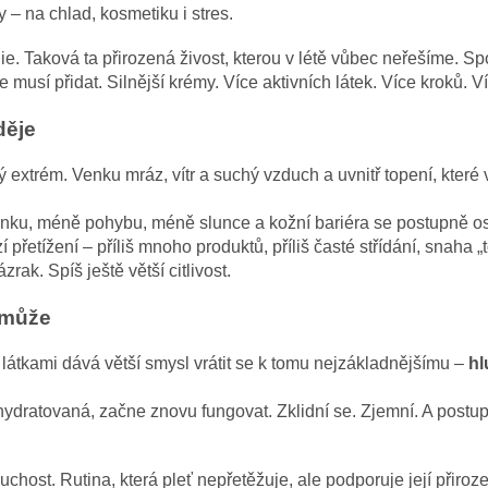
y – na chlad, kosmetiku i stres.
ie. Taková ta přirozená živost, kterou v létě vůbec neřešíme.
Spo
e musí přidat. Silnější krémy. Více aktivních látek. Více kroků. V
děje
ý extrém.
Venku mráz, vítr a suchý vzduch a u
vnitř topení, které 
nku, méně pohybu, méně slunce a k
ožní bariéra se postupně o
přetížení – příliš mnoho produktů, příliš časté střídání, snaha „t
ak. Spíš ještě větší citlivost.
omůže
 látkami dává větší smysl vrátit se k tomu nejzákladnějšímu –
hl
hydratovaná, začne znovu fungovat. Zklidní se. Zjemní. A postup
duchost.
Rutina, která pleť nepřetěžuje, ale podporuje její přiroz