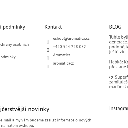
í podmínky
Kontakt
BLOG
Tuhle by
eshop
@
aromatica.cz
generace.
chrany osobních
podobě, k
+420 544 228 052
ještě víc
Aromatica
podmínky
Hebká: K
aromaticacz
přestane 
🌿 Superf
zamiluješ
mariánský
jčerstvější novinky
Instagr
j e-mail a my vám budeme zasílat informace o nových
 na našem e-shopu.