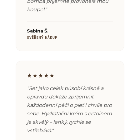
bomba příjemně provoněla mou
koupel."
Sabina Š.
OVĚŘENÝ NÁKUP
★★★★★
"Set jako celek působí krásně a
opravdu dokáže zpříjemnit
každodenní péči o pleť i chvíle pro
sebe. Hydratační krém s ectoinem
je skvělý – lehký, rychle se
vstřebává."