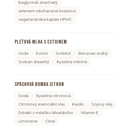
bisglycinát zinečnatý
selenem obohacené kvasnice
vegetariánská kapsle HPMC
Pleťová mlha s ectoinem
Voda
Ectoin
Sorbitol
Benzoan sodný
Sorban draselný
Kyselina mléčná
Sprchová bomba citron
Soda
Kyselina citronová
Citronový esenciální olej
Kaolin
Sojový olej
Extrakt z měsíčku lékařského
Vitamin E
Limonene
Citral