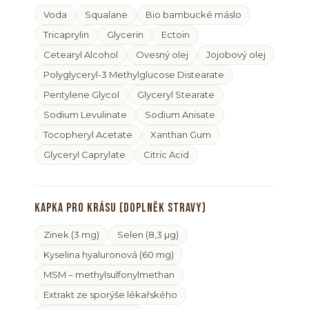
Voda
Squalane
Bio bambucké máslo
Tricaprylin
Glycerin
Ectoin
Cetearyl Alcohol
Ovesný olej
Jojobový olej
Polyglyceryl-3 Methylglucose Distearate
Pentylene Glycol
Glyceryl Stearate
Sodium Levulinate
Sodium Anisate
Tocopheryl Acetate
Xanthan Gum
Glyceryl Caprylate
Citric Acid
Kapka pro krásu (doplněk stravy)
Zinek (3 mg)
Selen (8,3 µg)
Kyselina hyaluronová (60 mg)
MSM – methylsulfonylmethan
Extrakt ze sporýše lékařského