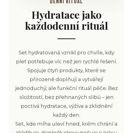
DENNÍ RITUÁL
Hydratace jako
každodenní rituál
Set hydratovaná vznikl pro chvíle, kdy
pleť potřebuje víc než jen rychlé řešení.
Spojuje čtyři produkty, které se
přirozeně doplňují a vytvářejí
jednoduchý, ale funkční rituál péče. Bez
složitostí, bez přehnaných slibů – jen
poctivá hydratace, výživa a zklidnění
každý den.
Set, kde mlha uleví hned, krém chrání a
zklidňuje, doplněk stravy pečuje o krásu