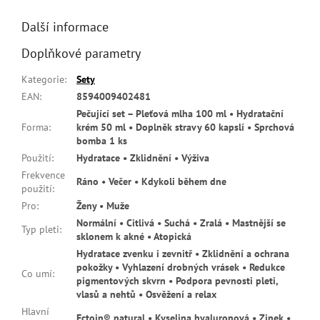
Další informace
Doplňkové parametry
Kategorie
:
Sety
EAN
:
8594009402481
Pečující set – Pleťová mlha 100 ml • Hydratační
Forma
:
krém 50 ml • Doplněk stravy 60 kapslí • Sprchová
bomba 1 ks
Použití
:
Hydratace • Zklidnění • Výživa
Frekvence
Ráno • Večer • Kdykoli během dne
použití
:
Pro
:
Ženy • Muže
Normální • Citlivá • Suchá • Zralá • Mastnější se
Typ pleti
:
sklonem k akné • Atopická
Hydratace zvenku i zevnitř • Zklidnění a ochrana
pokožky • Vyhlazení drobných vrásek • Redukce
Co umí
:
pigmentových skvrn • Podpora pevnosti pleti,
vlasů a nehtů • Osvěžení a relax
Hlavní
Ectoin® natural • Kyselina hyaluronová • Zinek •