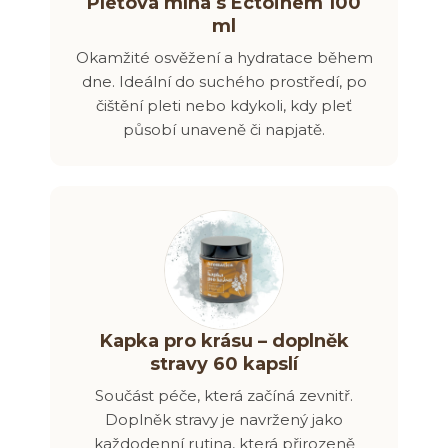
Pleťová mlha s Ectoinem 100
ml
Okamžité osvěžení a hydratace během
dne. Ideální do suchého prostředí, po
čištění pleti nebo kdykoli, kdy pleť
působí unaveně či napjatě.
Kapka pro krásu – doplněk
stravy 60 kapslí
Součást péče, která začíná zevnitř.
Doplněk stravy je navržený jako
každodenní rutina, která přirozeně