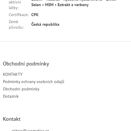
aktivní
Selen • MSM • Extrakt z verbeny
látky
:
Certifikace
:
CPK
Země
Česká republika
původu
:
Z
á
p
a
Obchodní podmínky
t
KONTAKTY
í
Podmínky ochrany osobních údajů
Obchodní podmínky
Dotazník
Kontakt
eshop
@
aromatica.cz