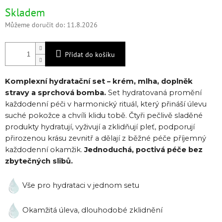
Měrná
Skladem
cena:
Můžeme doručit do:
11.8.2026
Přidat do košíku
Komplexní hydratační set – krém, mlha, doplněk
stravy a sprchová bomba.
Set hydratovaná promění
každodenní péči v harmonický rituál, který přináší úlevu
suché pokožce a chvíli klidu tobě. Čtyři pečlivě sladěné
produkty hydratují, vyživují a zklidňují pleť, podporují
přirozenou krásu zevnitř a dělají z běžné péče příjemný
každodenní okamžik.
Jednoduchá, poctivá péče bez
zbytečných slibů.
Vše pro hydrataci v jednom setu
Okamžitá úleva, dlouhodobé zklidnění