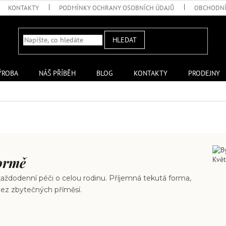
KONTAKTY
PODMÍNKY OCHRANY OSOBNÍCH ÚDAJŮ
OBCHODNÍ
HLEDAT
ÝROBA
NÁŠ PŘÍBĚH
BLOG
KONTAKTY
PRODEJNY
formě
 každodenní péči o celou rodinu. Příjemná tekutá forma,
bez zbytečných příměsí.