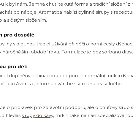
 k bylinám. Jemná chuť, tekutá forma a tradiční složení z n
í
p
ícháš do nápoje. Aromatica nabízí bylinné sirupy s receptur
r
 a s čistým složením.
v
k
y
em pro dospělé
v
yliny s dlouhou tradicí užívání při péči o horní cesty dýcha
ý
p
v náročnějším období roku. Formulace je bez sorbanu dras
i
s
u
ou pro děti
trocel doplněný echinaceou podporuje normální funkci dýcha
ně jako Avenisa je formulován bez sorbanu draselného.
jde o přípravek pro zdravotní podporu, ale o chuťový sirup 
kud hledáš
sirupy do kávy
, mrkni také na naši specializovanou