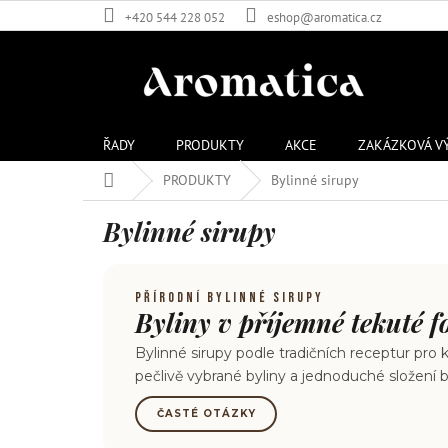
Přejít
+420 544 228 052
eshop@aromatica.cz
na
obsah
ŘADY
PRODUKTY
AKCE
ZAKÁZKOVÁ V
Domů
PRODUKTY
Bylinné sirupy
Bylinné sirupy
PŘÍRODNÍ BYLINNÉ SIRUPY
Byliny v příjemné tekuté 
Bylinné sirupy podle tradičních receptur pro
pečlivě vybrané byliny a jednoduché složení 
ČASTÉ OTÁZKY