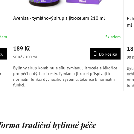
Avenisa - tymiánový sirup s jitrocelem 210 ml
Ech
ml
adem
Skladem
Průměrné
Prů
hodnocení
hod
189 Kč
18
produktu
pro
ku
Do košíku
je
je
Měrná
90 Kč / 100 ml
Měr
90 K
5,0
5,0
cena:
cena
z
z
Bylinný sirup kombinuje sílu tymiánu, jitrocele a lékořice
Byli
5
5
m
pro péči o dýchací cesty. Tymián a jitrocel přispívají k
echi
hvězdiček.
hvěz
normální funkci dýchacího systému, lékořice k normální
nor
funkci...
funk
O
v
l
á
d
forma tradiční bylinné péče
a
c