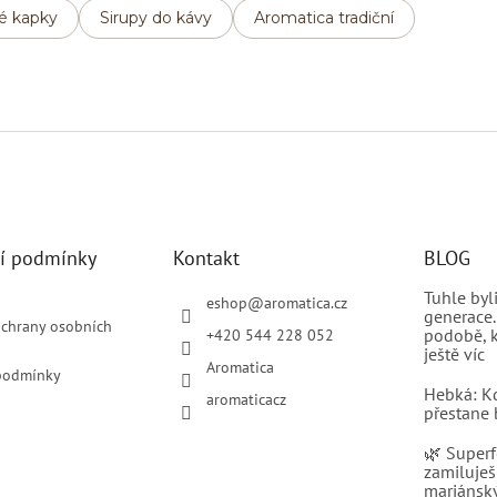
é kapky
Sirupy do kávy
Aromatica tradiční
í podmínky
Kontakt
BLOG
Tuhle by
eshop
@
aromatica.cz
generace.
chrany osobních
podobě, k
+420 544 228 052
ještě víc
Aromatica
podmínky
Hebká: K
aromaticacz
přestane 
🌿 Superf
zamiluješ
mariánský