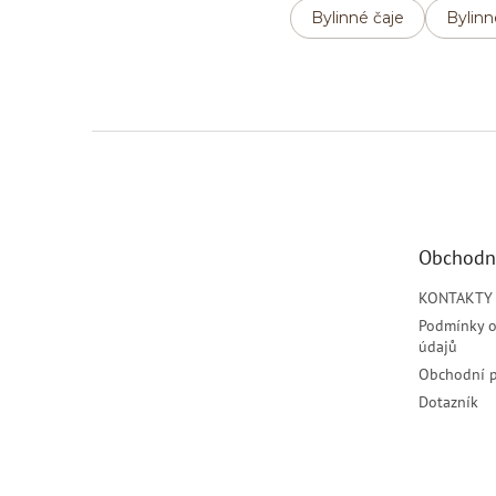
Bylinné čaje
Bylinn
Z
á
p
a
t
Obchodn
í
KONTAKTY
Podmínky o
údajů
Obchodní 
Dotazník