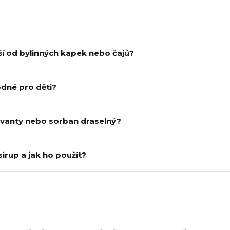
iší od bylinných kapek nebo čajů?
odné pro děti?
rvanty nebo sorban draselný?
irup a jak ho použít?