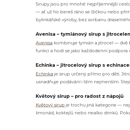
Sirupy jsou pro mnohé nejpříjemnější cestou
— ať už ho bereš ráno se lžičkou nebo přim
bylinkářské výroby, bez sorbanu draselného
Avenisa – tymiánový sirup s jitrocel
Avenisa
kombinuje tymián a jitrocel — dvě b
funkci a hodí se jako každodenní podpora 
Echinka – jitrocelový sirup s echinace
Echinka
je sirup určený přímo pro děti. Ji
usnadňuje podávání i těm nejmenším. Stej
Květový sirup – pro radost z nápojů
Květový sirup
je trochu jiná kategorie — ne
limonád, koktejlů nebo nealko drinků. Po