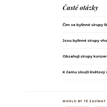
Časté otázky
Čím se bylinné sirupy l
Jsou bylinné sirupy vh
Obsahují sirupy konze
K čemu slouží Květový s
MOHLO BY TĚ ZAJÍMAT