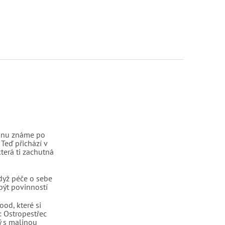
linu známe po
 Teď přichází v
terá ti zachutná
dyž péče o sebe
být povinností
ood, které si
: Ostropestřec
 s malinou