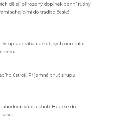
ich dělají přirozený doplněk denní rutiny
ami sahajícími do tradice české
cí. Sirup pomáhá udržet jejich normální
elného.
cího ústrojí. Příjemná chuť sirupu
s lahodnou vůní a chutí. Hodí se do
 sekci.