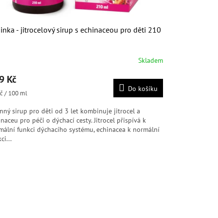
inka - jitrocelový sirup s echinaceou pro děti 210
Skladem
měrné
nocení
9 Kč
duktu
Do košíku
ná
č / 100 ml
:
nný sirup pro děti od 3 let kombinuje jitrocel a
naceu pro péči o dýchací cesty. Jitrocel přispívá k
diček.
mální funkci dýchacího systému, echinacea k normální
ci...