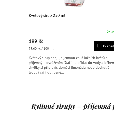
Květový sirup 250 ml
Skl
Průměrné
hodnocení
199 Kč
produktu
Do koší
je
Měrná
79,60 Kč / 100 ml
5,0
cena:
z
Květový sirup spojuje jemnou chuť lučních květů s
5
příjemným osvěžením. Stačí ho přidat do vody a běhe
hvězdiček.
chvilky si připravíš domácí limonádu nebo dochutíš
ledový čaj i oblíbené...
Bylinné sirupy – příjemná 