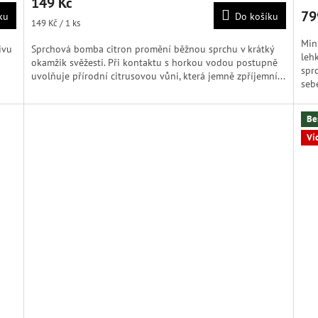
149 Kč
produktu
79
ku
Do košíku
je
Měrná
149 Kč / 1 ks
4,5
cena:
Min
z
ivu
Sprchová bomba citron promění běžnou sprchu v krátký
leh
5
okamžik svěžesti. Při kontaktu s horkou vodou postupně
spr
hvězdiček.
uvolňuje přírodní citrusovou vůni, která jemně zpříjemní...
sebe
Be
Ví