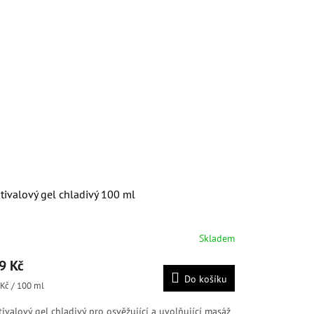
tivalový gel chladivý 100 ml
Skladem
měrné
nocení
9 Kč
duktu
Do košíku
ná
Kč / 100 ml
:
tivalový gel chladivý pro osvěžující a uvolňující masáž