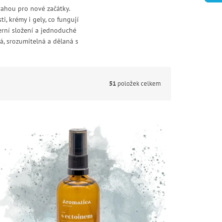
dvahou pro nové začátky.
, krémy i gely, co fungují
erní složení a jednoduché
á, srozumitelná a dělaná s
51
položek celkem