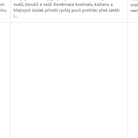
5
5
lní
svalů, kloubů a vazů. Kombinace kostivalu, kaštanu a
sva
hvězdiček.
hvěz
dinu
hřejivých složek přináší rychlý pocit prohřátí před zátěží
men
i...