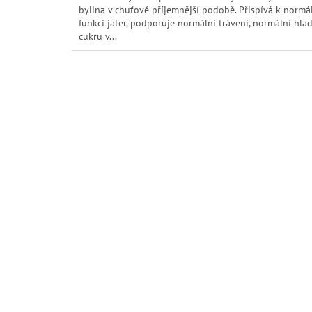
5
bylina v chuťově příjemnější podobě. Přispívá k normá
hvězdiček.
funkci jater, podporuje normální trávení, normální hla
cukru v...