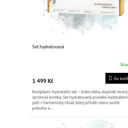
k
t
ů
Set hydratovaná
Skl
Průměrné
hodnocení
produktu
Do koší
1 499 Kč
je
5,0
Komplexní hydratační set – krém, mlha, doplněk stravy
z
sprchová bomba. Set hydratovaná promění každodenn
5
péči v harmonický rituál, který přináší úlevu suché
hvězdiček.
pokožce a...