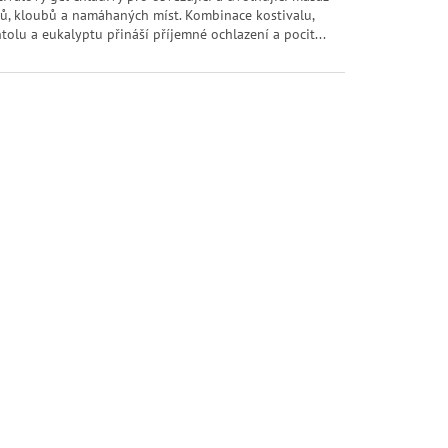
lů, kloubů a namáhaných míst. Kombinace kostivalu,
diček.
tolu a eukalyptu přináší příjemné ochlazení a pocit...