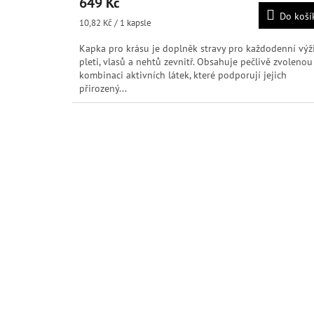
649 Kč
produktu
Do koší
je
Měrná
10,82 Kč / 1 kapsle
4,9
cena:
z
Kapka pro krásu je doplněk stravy pro každodenní výž
5
pleti, vlasů a nehtů zevnitř. Obsahuje pečlivě zvolenou
hvězdiček.
kombinaci aktivních látek, které podporují jejich
přirozený...