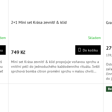
2+1 Mini set Krása zevnitř & klid
Gra
adem
Skladem
Prů
hod
27
pro
ku
Do košíku
749 Kč
je
Měr
139,
5,0
cena
eš
Mini set Krása zevnitř & klid propojuje voňavou sprchu a
z
Ost
ou
vnitřní péči do jednoduchého každodenního rituálu. Svěží
5
zař
eť
sprchová bomba citron promění sprchu v malou chvíli...
hvěz
čin
do j
Be