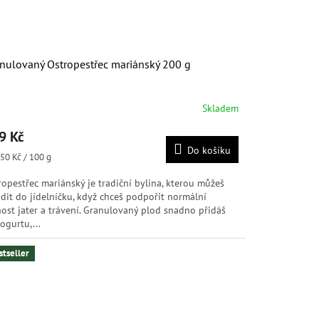
nulovaný Ostropestřec mariánský 200 g
Skladem
měrné
nocení
9 Kč
duktu
Do košíku
ná
50 Kč / 100 g
:
ropestřec mariánský je tradiční bylina, kterou můžeš
adit do jídelníčku, když chceš podpořit normální
diček.
nost jater a trávení. Granulovaný plod snadno přidáš
ogurtu,...
stseller