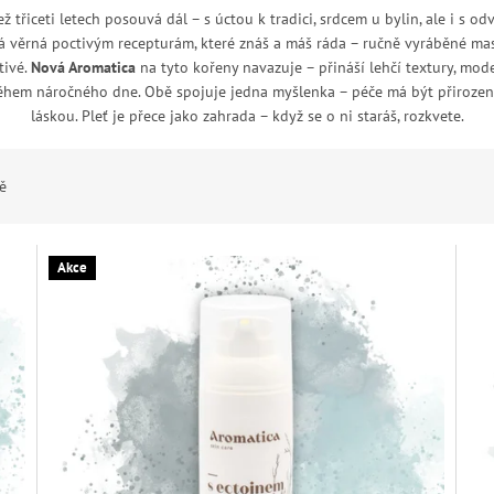
ž třiceti letech posouvá dál – s úctou k tradici, srdcem u bylin, ale i s o
 věrná poctivým recepturám, které znáš a máš ráda – ručně vyráběné masti
tivé.
Nová Aromatica
na tyto kořeny navazuje – přináší lehčí textury, mod
 během náročného dne. Obě spojuje jedna myšlenka – péče má být přirozen
láskou. Pleť je přece jako zahrada – když se o ni staráš, rozkvete.
ě
Akce