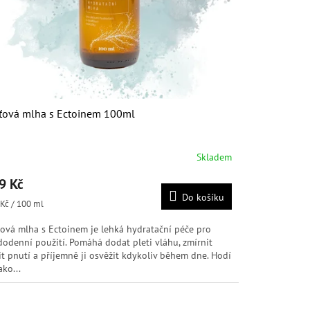
ťová mlha s Ectoinem 100ml
Skladem
měrné
nocení
9 Kč
duktu
Do košíku
ná
Kč / 100 ml
:
ťová mlha s Ectoinem je lehká hydratační péče pro
dodenní použití. Pomáhá dodat pleti vláhu, zmírnit
diček.
it pnutí a příjemně ji osvěžit kdykoliv během dne. Hodí
ako...