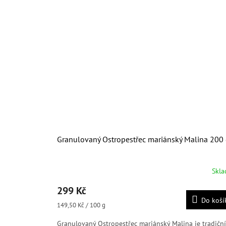
Granulovaný Ostropestřec mariánský Malina 200
Skl
Průměrné
hodnocení
299 Kč
produktu
Do koší
je
Měrná
149,50 Kč / 100 g
4,8
cena:
z
Granulovaný Ostropestřec mariánský Malina je tradiční