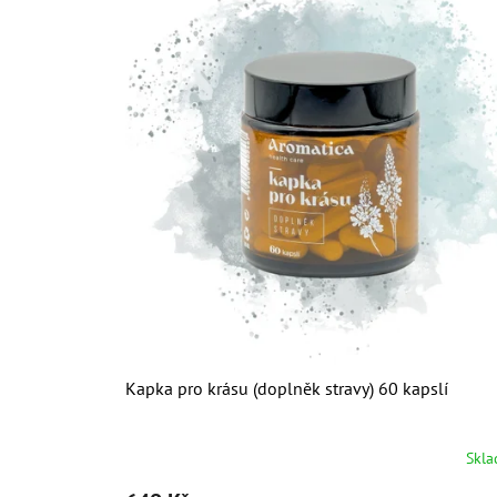
Kapka pro krásu (doplněk stravy) 60 kapslí
Skl
Průměrné
hodnocení