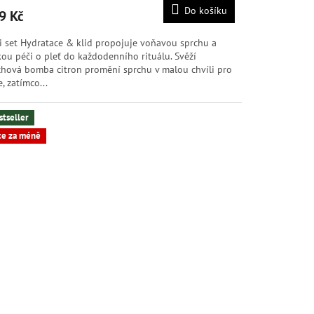
Do košíku
9 Kč
i set Hydratace & klid propojuje voňavou sprchu a
kou péči o pleť do každodenního rituálu. Svěží
chová bomba citron promění sprchu v malou chvíli pro
, zatímco...
stseller
ce za méně