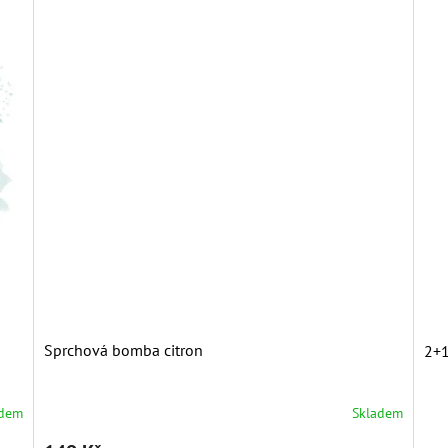
Sprchová bomba citron
2+1
adem
Skladem
Průměrné
hodnocení