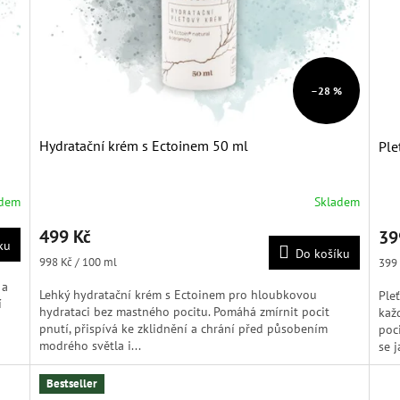
–28 %
Hydratační krém s Ectoinem 50 ml
Ple
adem
Skladem
Průměrné
Prů
hodnocení
hod
499 Kč
39
produktu
pro
ku
Do košíku
je
je
Měrná
998 Kč / 100 ml
Měr
399 
5,0
5,0
cena:
cena
 a
z
z
Lehký hydratační krém s Ectoinem pro hloubkovou
Ple
í
5
5
hydrataci bez mastného pocitu. Pomáhá zmírnit pocit
kaž
hvězdiček.
hvěz
pnutí, přispívá ke zklidnění a chrání před působením
poc
modrého světla i...
se j
Bestseller