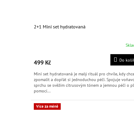
2+1 Mini set hydratovaná
Skl
Průměrné
hodnocení
produktu
Do koší
499 Kč
je
5,0
Mini set hydratovaná je malý rituál pro chvíle, kdy chc
z
zpomalit a dopřát si jednoduchou péči. Spojuje voňav
5
sprchu se svěžím citrusovým tónem a jemnou péči o pl
hvězdiček.
pomocí...
Více za méně