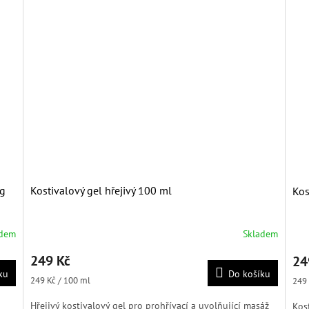
 g
Kostivalový gel hřejivý 100 ml
Kos
adem
Skladem
Průměrné
Prů
hodnocení
hod
249 Kč
24
produktu
pro
ku
Do košíku
je
je
Měrná
249 Kč / 100 ml
Měr
249 
5,0
4,8
cena:
cena
z
z
Hřejivý kostivalový gel pro prohřívací a uvolňující masáž
Kos