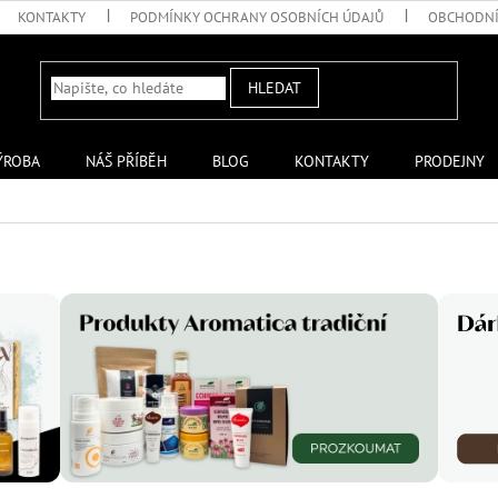
KONTAKTY
PODMÍNKY OCHRANY OSOBNÍCH ÚDAJŮ
OBCHODNÍ
HLEDAT
ÝROBA
NÁŠ PŘÍBĚH
BLOG
KONTAKTY
PRODEJNY