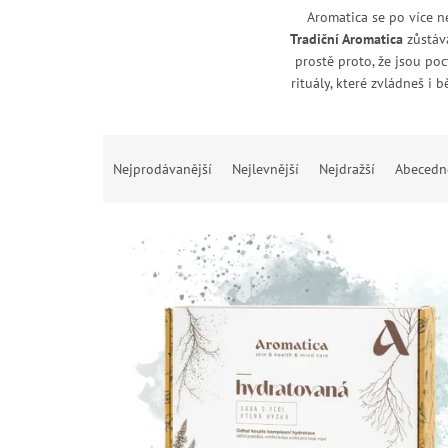
Aromatica se po více ne
Tradiční Aromatica
zůstává
prostě proto, že jsou poc
rituály, které zvládneš i
Ř
a
Nejprodávanější
Nejlevnější
Nejdražší
Abecedn
z
e
V
n
ý
í
p
p
i
r
s
o
p
d
r
u
o
k
d
t
u
ů