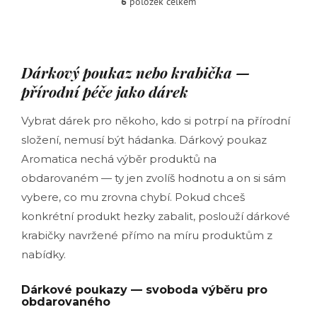
6
položek celkem
O
představ....
v
l
á
d
Dárkový poukaz nebo krabička —
a
c
přírodní péče jako dárek
í
p
Vybrat dárek pro někoho, kdo si potrpí na přírodní
r
složení, nemusí být hádanka. Dárkový poukaz
v
k
Aromatica nechá výběr produktů na
y
obdarovaném — ty jen zvolíš hodnotu a on si sám
v
ý
vybere, co mu zrovna chybí. Pokud chceš
p
konkrétní produkt hezky zabalit, poslouží dárkové
i
s
krabičky navržené přímo na míru produktům z
u
nabídky.
Dárkové poukazy — svoboda výběru pro
obdarovaného