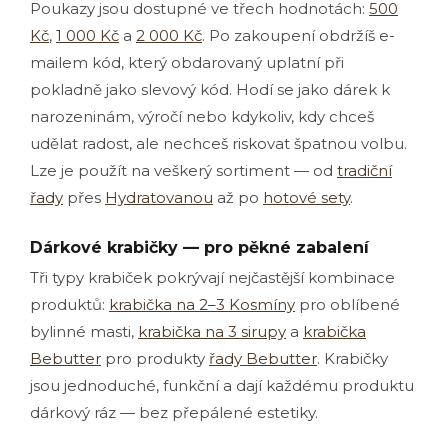
Poukazy jsou dostupné ve třech hodnotách:
500
Kč
,
1 000 Kč
a
2 000 Kč
. Po zakoupení obdržíš e-
mailem kód, který obdarovaný uplatní při
pokladně jako slevový kód. Hodí se jako dárek k
narozeninám, výročí nebo kdykoliv, kdy chceš
udělat radost, ale nechceš riskovat špatnou volbu.
Lze je použít na veškerý sortiment — od
tradiční
řady
přes
Hydratovanou
až po
hotové sety
.
Dárkové krabičky — pro pěkné zabalení
Tři typy krabiček pokrývají nejčastější kombinace
produktů:
krabička na 2–3 Kosmíny
pro oblíbené
bylinné masti,
krabička na 3 sirupy
a
krabička
Bebutter
pro produkty
řady Bebutter
. Krabičky
jsou jednoduché, funkční a dají každému produktu
dárkový ráz — bez přepálené estetiky.