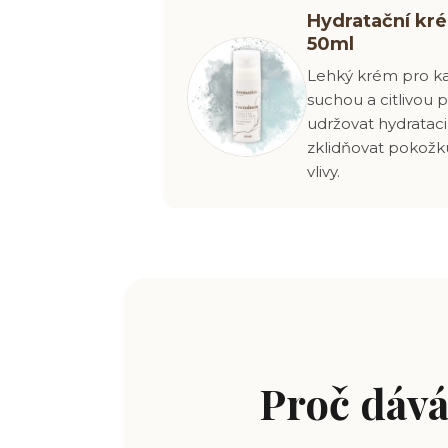
Hydratační kr
50ml
Lehký krém pro k
suchou a citlivou 
udržovat hydrataci,
zklidňovat pokož
vlivy.
Proč dává