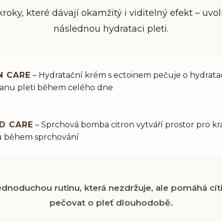
kroky, které dávají okamžitý i viditelný efekt – u
následnou hydrataci pleti.
N CARE
– Hydratační krém s ectoinem pečuje o hydratac
anu pleti během celého dne
D CARE
– Sprchová bomba citron vytváří prostor pro k
u během sprchování
dnoduchou rutinu, která nezdržuje, ale pomáhá cíti
pečovat o pleť dlouhodobě.