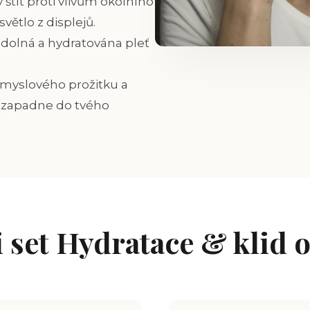
 štít proti vlivům okolního
větlo z displejů.
odolná a hydratována pleť
smyslového prožitku a
o zapadne do tvého
 set Hydratace & klid 