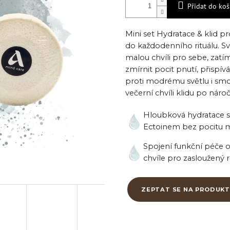
Přidat do koš
Mini set Hydratace & klid p
do každodenního rituálu. S
malou chvíli pro sebe, za
zmírnit pocit pnutí, přispívá
proti modrému světlu i smo
večerní chvíli klidu po nár
Hloubková hydratace s
Ectoinem bez pocitu 
Spojení funkční péče o
chvíle pro zasloužený r
ZEPTAT SE NA PRODUKT