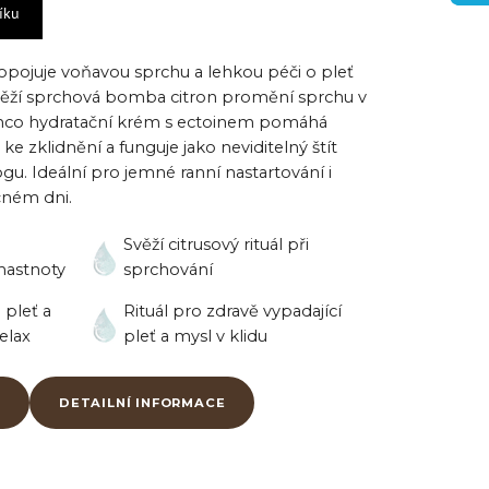
íku
ropojuje voňavou sprchu a lehkou péči o pleť
věží sprchová bomba citron promění sprchu v
tímco hydratační krém s ectoinem pomáhá
 ke zklidnění a funguje jako neviditelný štít
gu. Ideální
pro jemné ranní nastartování i
očném dni.
Svěží citrusový rituál při
mastnoty
sprchování
 pleť a
Rituál
pro zdravě vypadající
elax
pleť a mysl v klidu
DETAILNÍ INFORMACE