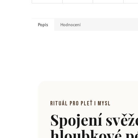
Popis
Hodnocení
RITUÁL pro pleť i mysl
Spojení svěže
hloubkové p