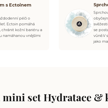
Sprch
ém s Ectoinem
Sprcho
aždodenní péči o
obyčejn
pleť. Ectoin pomáhá
svěžest
 chránit kožní bariéru a
se posta
ku namáhanou vnějšími
vůně.
V 
jako ma
 mini set Hydratace & 