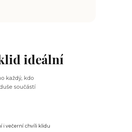
klid ideální
ho každý, kdo
oduše součástí
 i večerní chvíli klidu