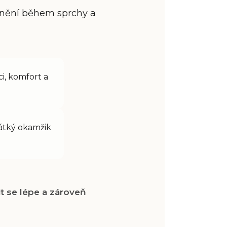
volnění během sprchy a
i, komfort a
rátký okamžik
t se lépe a zároveň