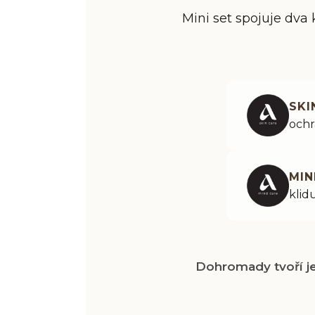
Mini set spojuje dva 
SKI
ochr
MIN
klid
Dohromady tvoří je