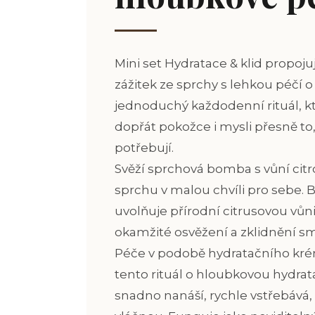
Mini set Hydratace & klid propoj
zážitek ze sprchy s lehkou péčí o 
jednoduchý každodenní rituál, k
dopřát pokožce i mysli přesně t
potřebují.
Svěží sprchová bomba s vůní ci
sprchu v malou chvíli pro sebe.
uvolňuje přírodní citrusovou vůni
okamžité osvěžení a zklidnění sm
Péče v podobě hydratačního kr
tento rituál o hloubkovou hydrata
snadno nanáší, rychle vstřebává