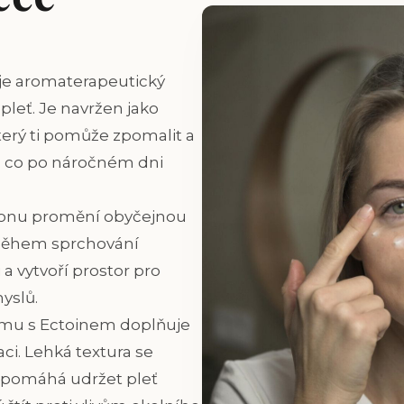
uje aromaterapeutický
pleť. Je navržen jako
terý ti pomůže zpomalit a
o, co po náročném dni
tronu promění obyčejnou
 Během sprchování
 a vytvoří prostor pro
yslů.
ému s Ectoinem doplňuje
ci. Lehká textura se
, pomáhá udržet pleť