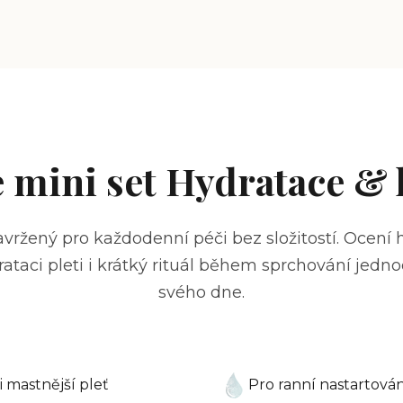
 mini set Hydratace & 
navržený pro každodenní péči bez složitostí.
Ocení 
ataci pleti i krátký rituál během sprchování jedn
svého dne.
i mastnější pleť
Pro ranní nastartování