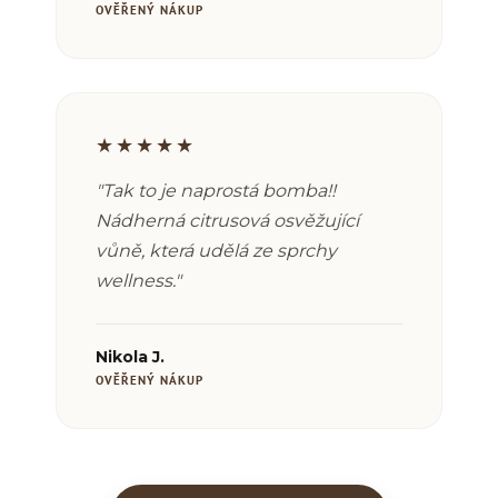
OVĚŘENÝ NÁKUP
★★★★★
"T
ak to je naprostá bomba!!
Nádherná citrusová osvěžující
vůně, která udělá ze sprchy
wellness.
"
Nikola J.
OVĚŘENÝ NÁKUP