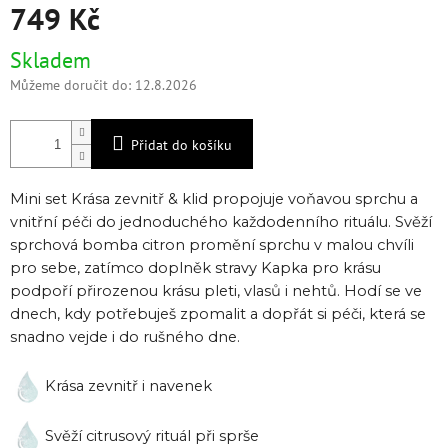
749 Kč
Měrná
Skladem
cena:
Můžeme doručit do:
12.8.2026
Přidat do košíku
Mini set Krása zevnitř & klid propojuje voňavou sprchu a
vnitřní péči do jednoduchého každodenního rituálu. Svěží
sprchová bomba citron promění sprchu v malou chvíli
pro sebe, zatímco doplněk stravy Kapka pro krásu
podpoří přirozenou krásu pleti, vlasů i nehtů.
Hodí se ve
dnech, kdy potřebuješ zpomalit a dopřát si péči, která se
snadno vejde i do rušného dne.
Krása zevnitř i navenek
Svěží citrusový rituál při sprše