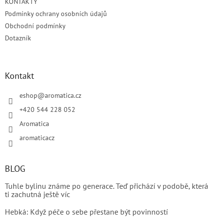
KONTAKTY
í
Podmínky ochrany osobních údajů
Obchodní podmínky
Dotazník
Kontakt
eshop
@
aromatica.cz
+420 544 228 052
Aromatica
aromaticacz
BLOG
Tuhle bylinu známe po generace. Teď přichází v podobě, která
ti zachutná ještě víc
Hebká: Když péče o sebe přestane být povinností