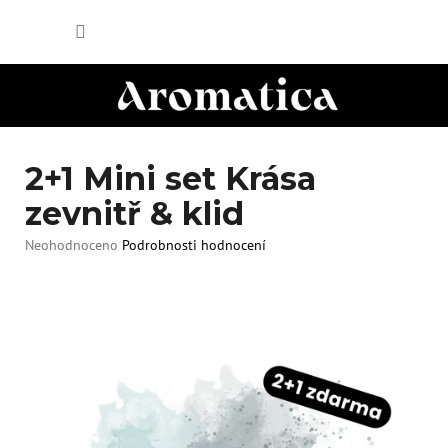
Přejít
NÁKUP
na
obsah
KOŠÍK
2+1 Mini set Krása
zevnitř & klid
Průměrné
Neohodnoceno
Podrobnosti hodnocení
hodnocení
produktu
je
0,0
z
5
hvězdiček.