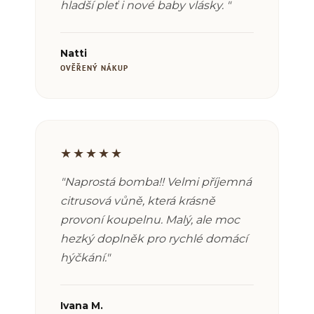
hladší pleť i nové baby vlásky. "
Natti
OVĚŘENÝ NÁKUP
★★★★★
"
Naprostá bomba!! Velmi příjemná
citrusová vůně, která krásně
provoní koupelnu. Malý, ale moc
hezký doplněk pro rychlé domácí
hýčkání."
Ivana M.