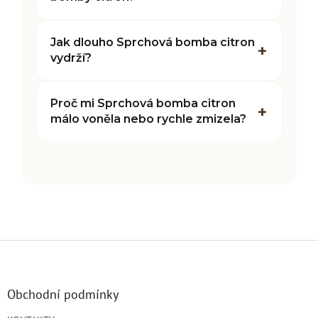
Jak dlouho Sprchová bomba citron
vydrží?
Proč mi Sprchová bomba citron
málo voněla nebo rychle zmizela?
Z
á
p
a
Obchodní podmínky
t