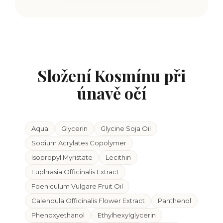
Složení Kosmínu při
únavě očí
Aqua
Glycerin
Glycine Soja Oil
Sodium Acrylates Copolymer
I
sopropyl Myristate
Lecithin
Euphrasia Officinalis Extract
Foeniculum Vulgare Fruit Oil
Calendula Officinalis Flower Extract
Panthenol
Phenoxyethanol
Ethylhexylglycerin