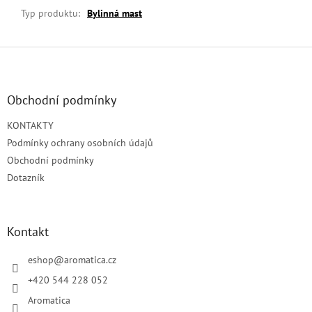
Typ produktu
:
Bylinná mast
Z
á
p
a
Obchodní podmínky
t
KONTAKTY
í
Podmínky ochrany osobních údajů
Obchodní podmínky
Dotazník
Kontakt
eshop
@
aromatica.cz
+420 544 228 052
Aromatica