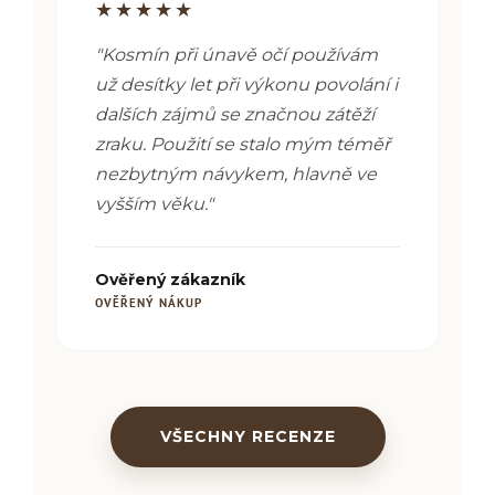
★★★★★
"Kosmín při únavě očí používám
už desítky let při výkonu povolání i
dalších zájmů se značnou zátěží
zraku. Použití se stalo mým téměř
nezbytným návykem, hlavně ve
vyšším věku."
Ověřený zákazník
OVĚŘENÝ NÁKUP
VŠECHNY RECENZE