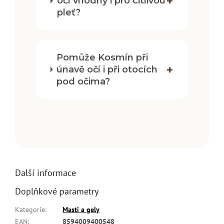
očí vhodný i pro citlivou
pleť?
Pomůže Kosmín při
únavě očí i při otocích
pod očima?
Další informace
Doplňkové parametry
Kategorie
:
Masti a gely
EAN
:
8594009400548