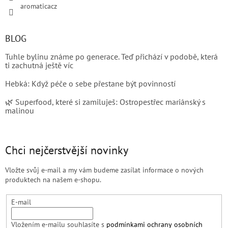
aromaticacz
BLOG
Tuhle bylinu známe po generace. Teď přichází v podobě, která
ti zachutná ještě víc
Hebká: Když péče o sebe přestane být povinností
🌿 Superfood, které si zamiluješ: Ostropestřec mariánský s
malinou
Chci nejčerstvější novinky
Vložte svůj e-mail a my vám budeme zasílat informace o nových
produktech na našem e-shopu.
E-mail
Vložením e-mailu souhlasíte s
podmínkami ochrany osobních