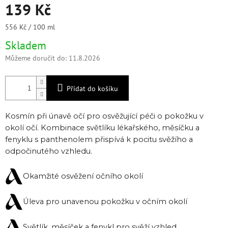
139 Kč
Měrná
556 Kč / 100 ml
cena:
Skladem
Můžeme doručit do:
11.8.2026
Přidat do košíku
Kosmín při únavě očí pro osvěžující péči o pokožku v
okolí očí. Kombinace světlíku lékařského, měsíčku a
fenyklu s panthenolem přispívá k pocitu svěžího a
odpočinutého vzhledu.
Okamžité osvěžení očního okolí
Úleva pro unavenou pokožku v očním okolí
Světlík, měsíček a fenykl pro svěží vzhled