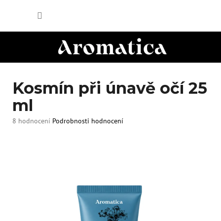
Přejít
NÁKUP
na
obsah
KOŠÍK
Kosmín při únavě očí 25
ml
Průměrné
8 hodnocení
Podrobnosti hodnocení
hodnocení
produktu
je
5,0
z
5
hvězdiček.