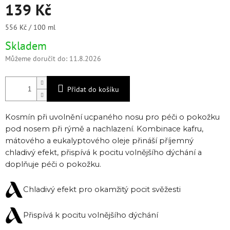
139 Kč
Měrná
556 Kč / 100 ml
cena:
Skladem
Můžeme doručit do:
11.8.2026
Přidat do košíku
Kosmín při uvolnění ucpaného nosu pro péči o pokožku
pod nosem při rýmě a nachlazení. Kombinace kafru,
mátového a eukalyptového oleje přináší příjemný
chladivý efekt, přispívá k pocitu volnějšího dýchání a
doplňuje péči o pokožku.
Chladivý efekt pro okamžitý pocit svěžesti
Přispívá k pocitu volnějšího dýchání