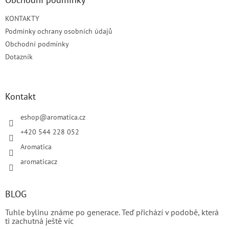
t
KONTAKTY
í
Podmínky ochrany osobních údajů
Obchodní podmínky
Dotazník
Kontakt
eshop
@
aromatica.cz
+420 544 228 052
Aromatica
aromaticacz
BLOG
Tuhle bylinu známe po generace. Teď přichází v podobě, která
ti zachutná ještě víc