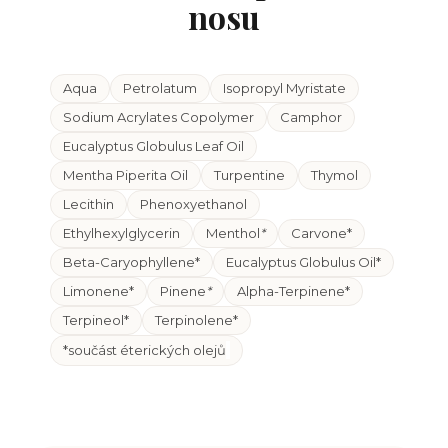
nosu
Aqua
Petrolatum
Isopropyl Myristate
Sodium Acrylates Copolymer
Camphor
Eucalyptus Globulus Leaf Oil
Mentha Piperita Oil
Turpentine
Thymol
Lecithin
Phenoxyethanol
Ethylhexylglycerin
Menthol
*
Carvone*
Beta-Caryophyllene*
Eucalyptus Globulus Oil*
Limonene*
Pinene
*
Alpha-Terpinene*
Terpineol*
Terpinolene*
*součást éterických olejů