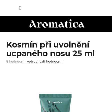
Přejít
NÁKUP
na
obsah
KOŠÍK
Kosmín při uvolnění
ucpaného nosu 25 ml
Průměrné
8 hodnocení
Podrobnosti hodnocení
hodnocení
produktu
je
5,0
z
5
hvězdiček.