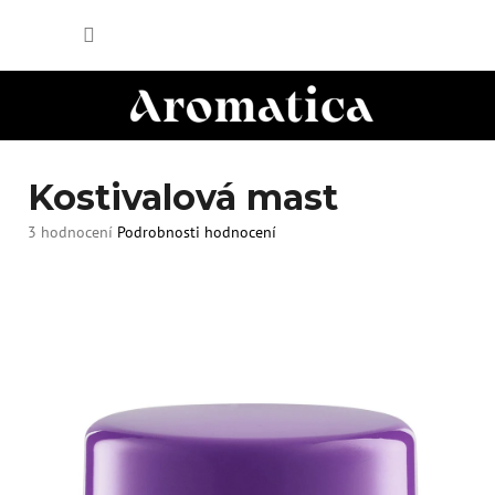
Přejít
NÁKUP
na
obsah
KOŠÍK
Kostivalová mast
Průměrné
3 hodnocení
Podrobnosti hodnocení
hodnocení
produktu
je
5,0
z
5
hvězdiček.