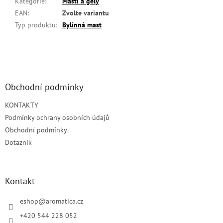
Kategorie
:
Masti a gely
EAN
:
Zvolte variantu
Typ produktu
:
Bylinná mast
Z
á
p
a
Obchodní podmínky
t
KONTAKTY
í
Podmínky ochrany osobních údajů
Obchodní podmínky
Dotazník
Kontakt
eshop
@
aromatica.cz
+420 544 228 052