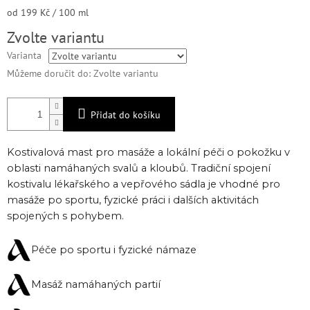
Měrná
od 199 Kč / 100 ml
cena:
Zvolte variantu
Varianta
Můžeme doručit do:
Zvolte variantu
Přidat do košíku
Kostivalová mast pro masáže a lokální péči o pokožku v
oblasti namáhaných svalů a kloubů. Tradiční spojení
kostivalu lékařského a vepřového sádla je vhodné pro
masáže po sportu, fyzické práci i dalších aktivitách
spojených s pohybem.
Péče po sportu i fyzické námaze
Masáž namáhaných partií