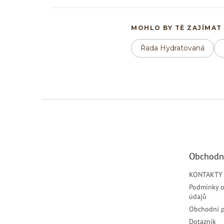
MOHLO BY TĚ ZAJÍMAT
Řada Hydratovaná
Z
á
p
a
t
Obchodn
í
KONTAKTY
Podmínky o
údajů
Obchodní 
Dotazník