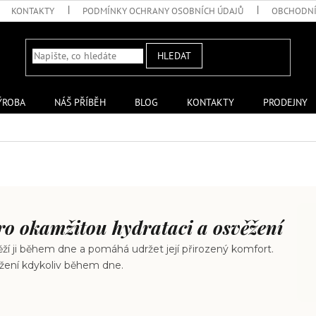
KONTAKTY
PODMÍNKY OCHRANY OSOBNÍCH ÚDAJŮ
OBCHODNÍ
HLEDAT
ÝROBA
NÁŠ PŘÍBĚH
BLOG
KONTAKTY
PRODEJNY
ro okamžitou hydrataci a osvěžení
ěží ji během dne a pomáhá udržet její přirozený komfort.
věžení kdykoliv během dne.