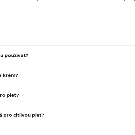
hu používat?
a krém?
pro pleť?
 pro citlivou pleť?