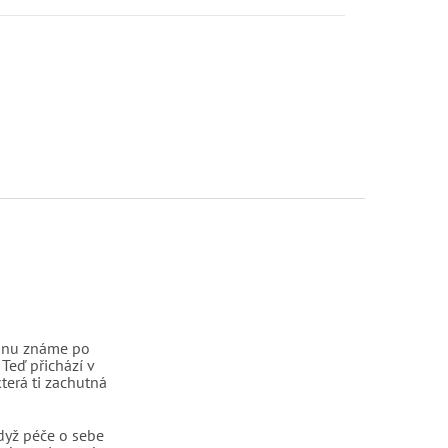
linu známe po
 Teď přichází v
terá ti zachutná
dyž péče o sebe