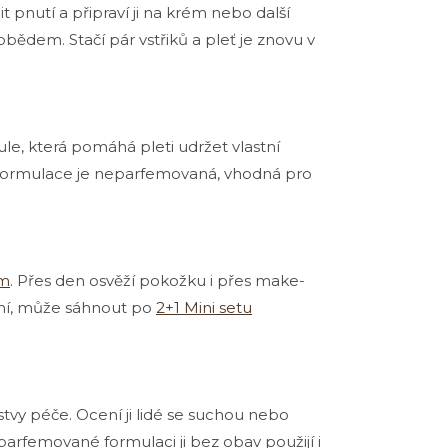
 pnutí a připraví ji na krém nebo další
obědem. Stačí pár vstřiků a pleť je znovu v
le, která pomáhá pleti udržet vlastní
. Formulace je neparfemovaná, vhodná pro
em
. Přes den osvěží pokožku i přes make-
ení, může sáhnout po
2+1 Mini setu
tvy péče. Ocení ji lidé se suchou nebo
eparfemované formulaci ji bez obav použijí i