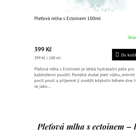
Pleťová mlha s Ectoinem 100ml
Skl
Průměrné
hodnocení
399 Kč
produktu
Do koší
je
Měrná
399 Kč / 100 ml
5,0
cena:
z
Pleťová mlha s Ectoinem je lehká hydratační péče pro
5
každodenní použití. Pomáhá dodat pleti vláhu, zmírnit
hvězdiček.
pocit pnutí a příjemně ji osvěžit kdykoliv během dne. 
se jako...
Pleťová mlha s ectoinem – 