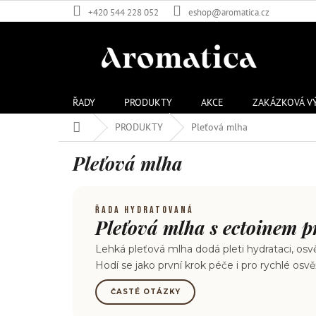
Přejít
+420 544 228 052
eshop@aromatica.cz
na
obsah
ŘADY
PRODUKTY
AKCE
ZAKÁZKOVÁ V
Domů
PRODUKTY
Pleťová mlha
Pleťová mlha
ŘADA HYDRATOVANÁ
Pleťová mlha s ectoinem p
Lehká pleťová mlha dodá pleti hydrataci, osv
Hodí se jako první krok péče i pro rychlé os
ČASTÉ OTÁZKY