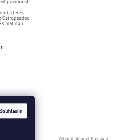
být povinností
ood, které si
: Ostropestřec
 s malinou
am
ovat na Instagramu
Souhlasím
Vytvořil Shoptet Premium