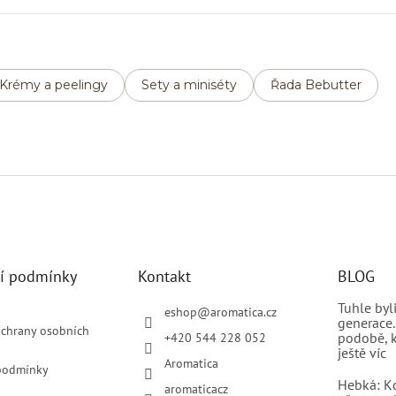
Krémy a peelingy
Sety a miniséty
Řada Bebutter
í podmínky
Kontakt
BLOG
Tuhle by
eshop
@
aromatica.cz
generace.
chrany osobních
podobě, k
+420 544 228 052
ještě víc
Aromatica
podmínky
Hebká: K
aromaticacz