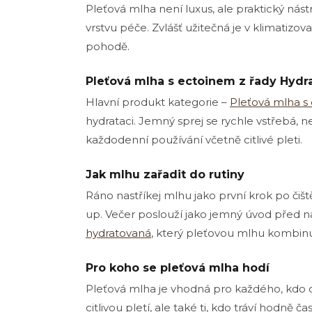
Pleťová mlha není luxus, ale praktický nást
vrstvu péče. Zvlášť užitečná je v klimatizov
pohodě.
Pleťová mlha s ectoinem z řady Hydr
Hlavní produkt kategorie –
Pleťová mlha s
hydrataci. Jemný sprej se rychle vstřebá,
každodenní používání včetně citlivé pleti.
Jak mlhu zařadit do rutiny
Ráno nastříkej mlhu jako první krok po čiště
up. Večer poslouží jako jemný úvod před 
hydratovaná
, který pleťovou mlhu kombin
Pro koho se pleťová mlha hodí
Pleťová mlha je vhodná pro každého, kdo c
citlivou pletí, ale také ti, kdo tráví hodn