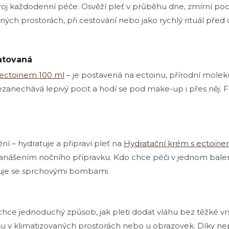
roj každodenní péče. Osvěží pleť v průběhu dne, zmírní pocit
í
p
aných prostorách, při cestování nebo jako rychlý rituál před 
r
v
k
y
atovaná
v
 ectoinem 100 ml
– je postavená na ectoinu, přírodní moleku
ý
p
 nezanechává lepivý pocit a hodí se pod make-up i přes něj
i
s
u
ní – hydratuje a připraví pleť na
Hydratační krém s ectoin
nanášením nočního přípravku. Kdo chce péči v jednom bal
uje se sprchovými bombami.
hce jednoduchý způsob, jak pleti dodat vláhu bez těžké vrs
ě času v klimatizovaných prostorách nebo u obrazovek. Díky n