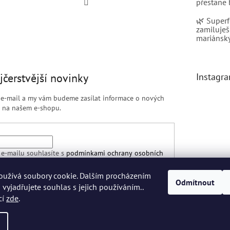
přestane 
🌿 Superf
zamiluješ
mariánský
jčerstvější novinky
Instagr
j e-mail a my vám budeme zasílat informace o nových
 na našem e-shopu.
e-mailu souhlasíte s
podmínkami ochrany osobních
Sled
oužívá soubory cookie. Dalším procházením
Odmítnout
vyjadřujete souhlas s jejich používáním..
SIT SE
cí
zde
.