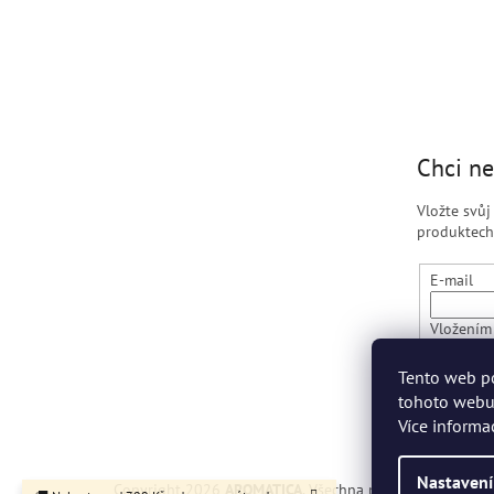
Chci ne
Vložte svů
produktech
E-mail
Vložením 
údajů
Tento web p
tohoto webu 
PŘIHLÁ
Více informa
Nastavení
Copyright 2026
AROMATICA
. Všechna práva vyhrazena.