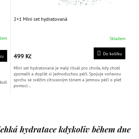
2+1 Mini set hydratovaná
adem
Skladem
Průměrné
hodnocení
produktu
Do košíku
499 Kč
ku
je
5,0
Mini set hydratovaná je malý rituál pro chvíle, kdy chceš
z
zpomalit a dopřát si jednoduchou péči. Spojuje voňavou
5
sprchu se svěžím citrusovým tónem a jemnou péči o pleť
hvězdiček.
Hodí
pomocí...
O
v
l
á
d
lehká hydratace kdykoliv během dne
a
c