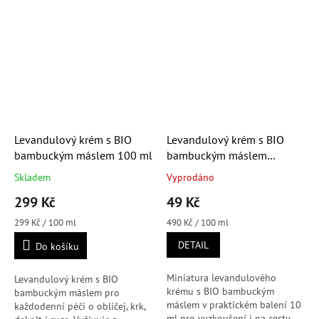
Levandulový krém s BIO
Levandulový krém s BIO
bambuckým máslem 100 ml
bambuckým máslem
miniatura (10 ml)
Skladem
Vyprodáno
Průměrné
Průměrné
hodnocení
hodnocení
299 Kč
49 Kč
produktu
produktu
je
je
Měrná
Měrná
299 Kč / 100 ml
490 Kč / 100 ml
4,9
5,0
cena:
cena:
DETAIL
Do košíku
z
z
5
5
hvězdiček.
hvězdiček.
Miniatura levandulového
Levandulový krém s BIO
krému s BIO bambuckým
bambuckým máslem pro
máslem v praktickém balení 10
každodenní péči o obličej, krk,
ml pro vyzkoušení i na cesty.