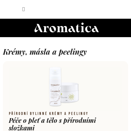
Přejít
NÁKUP
na
obsah
KOŠÍK
Krémy, másla a peelingy
PŘÍRODNÍ BYLINNÉ KRÉMY A PEELINGY
Péče o pleť a tělo s přírodními
složkami