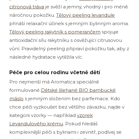
citronová tráva
je svěží a jemný, vhodný i pro méně
náročnou pokožku.
Tělový peeling levandule
přináší relaxační účinek s jemným bylinným aroma.
Tělový peeling rakytník s pomerančem
spojuje
antioxidační sílu rakytníku s osvěžující citrusovou
vůní. Pravidelný peeling připraví pokožku tak, aby z
následné hydratace vytěžila víc.
Péče pro celou rodinu včetně dětí
Pro nejmenší má Aromatica speciálně
formulované
Dětské šlehané BIO bambucké
máslo
s jemným složením bez parfemace. Kdo
chce péči vyzkoušet bez většího závazku, najde v
kategorii vzorky — například
vzorek
Levandulového krému
. Pokud hledáš
komplexnější péči s bylinami i zevnitř, podívej se