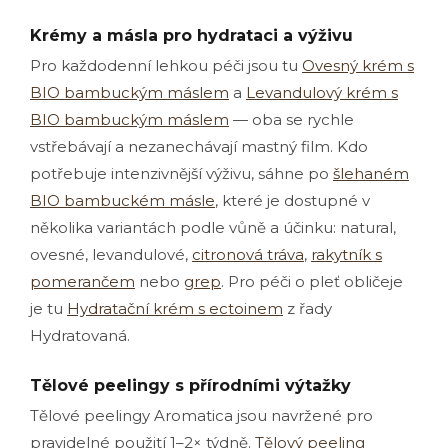
Krémy a másla pro hydrataci a výživu
Pro každodenní lehkou péči jsou tu
Ovesný krém s
BIO bambuckým máslem
a
Levandulový krém s
BIO bambuckým máslem
— oba se rychle
vstřebávají a nezanechávají mastný film. Kdo
potřebuje intenzivnější výživu, sáhne po
šlehaném
BIO bambuckém másle
, které je dostupné v
několika variantách podle vůně a účinku: natural,
ovesné, levandulové,
citronová tráva
,
rakytník s
pomerančem
nebo
grep
. Pro péči o pleť obličeje
je tu
Hydratační krém s ectoinem
z řady
Hydratovaná.
Tělové peelingy s přírodními výtažky
Tělové peelingy Aromatica jsou navržené pro
pravidelné použití 1–2× týdně.
Tělový peeling