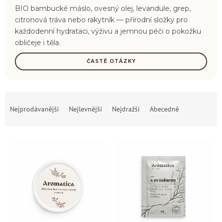
BIO bambucké máslo, ovesný olej, levandule, grep,
citronová tráva nebo rakytník — přírodní složky pro
každodenní hydrataci, výživu a jemnou péči o pokožku
obličeje i těla.
ČASTÉ OTÁZKY
Ř
a
Nejprodávanější
Nejlevnější
Nejdražší
Abecedně
z
e
V
n
ý
í
p
p
i
r
s
o
p
d
r
u
o
k