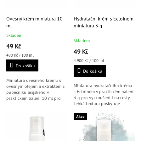
d
t
u
ů
k
Ovesný krém miniatura 10
Hydratační krém s Ectoinem
t
ml
miniatura 3 g
ů
Skladem
Průměrné
Skladem
hodnocení
49 Kč
produktu
49 Kč
je
Měrná
490 Kč / 100 ml
5,0
cena:
Měrná
4 900 Kč / 100 ml
Do košíku
cena:
z
Do košíku
5
hvězdiček.
Miniatura ovesného krému s
Miniatura hydratačního krému
ovesným olejem a extraktem z
s Ectoinem v praktickém balení
pupečníku asijského v
3 g pro vyzkoušení i na cesty.
praktickém balení 10 ml pro
Lehká textura poskytuje
vyzkoušení i na cesty. Krém je
hloubkovou hydrataci bez
vhodný pro každodenní péči o
mastného pocitu, pomáhá
obličej,...
Akce
zmírnit pocit...