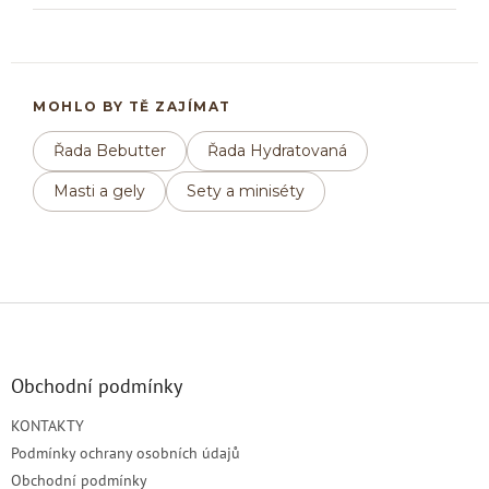
MOHLO BY TĚ ZAJÍMAT
Řada Bebutter
Řada Hydratovaná
Masti a gely
Sety a miniséty
Z
á
p
a
Obchodní podmínky
t
KONTAKTY
í
Podmínky ochrany osobních údajů
Obchodní podmínky