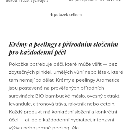
dekolt i ruce. Vyživuje a
Krém je vhodný pro
zklidňuje suchou, citlivou i
každodenní péči o obličej, krk,
zralou pokožku. Jemná textura
6
položek celkem
O
dekolt i ruce....
se snadno...
v
l
á
d
Krémy a peelingy s přírodním složením
a
c
pro každodenní péči
í
p
Pokožka potřebuje péči, které může věřit — bez
r
zbytečných plnidel, umělých vůní nebo látek, které
v
k
tam nemají co dělat. Krémy a peelingy Aromatica
y
jsou postavené na prověřených přírodních
v
ý
surovinách: BIO bambucké máslo, ovesný extrakt,
p
levandule, citronová tráva, rakytník nebo ectoin.
i
s
Každý produkt má konkrétní složení a konkrétní
u
účel — ať jde o každodenní hydrataci, intenzivní
výživu nebo jemné peeling těla.