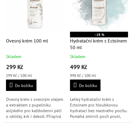
–28 %
Ovesný krém 100 ml
Hydratační krém s Ectoinem
50 ml
Skladem
Skladem
Průměrné
Průměrné
hodnocení
hodnocení
299 Kč
499 Kč
produktu
produktu
je
je
Měrná
Měrná
299 Kč / 100 ml
998 Kč / 100 ml
4,9
5,0
cena:
cena:
Do košíku
Do košíku
z
z
5
5
hvězdiček.
hvězdiček.
Ovesný krém s ovesným olejem
Lehký hydratační krém s
a extraktem z pupečníku
Ectoinem pro hloubkovou
asijského pro každodenní péči
hydrataci bez mastného pocitu.
o obličej, krk i dekolt. Přispívá
Pomáhá zmírnit pocit pnutí,
ke zklidnění pleti a podpoře
přispívá ke zklidnění a chrání
její přirozené kožní...
před působením modrého
světla i...