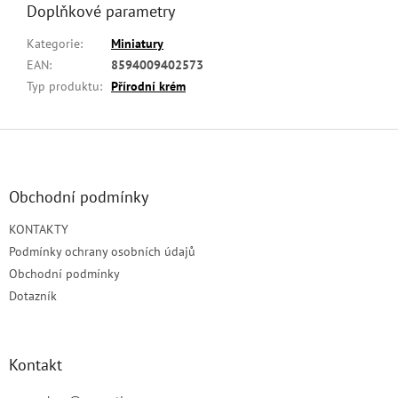
Doplňkové parametry
Kategorie
:
Miniatury
EAN
:
8594009402573
Typ produktu
:
Přírodní krém
Z
á
p
a
Obchodní podmínky
t
KONTAKTY
í
Podmínky ochrany osobních údajů
Obchodní podmínky
Dotazník
Kontakt