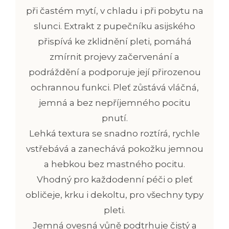
při častém mytí, v chladu i při pobytu na
slunci. Extrakt z pupečníku asijského
přispívá ke zklidnění pleti,
pomáhá
zmírnit projevy začervenání a
podráždění a podporuje její přirozenou
ochrannou funkci.
Pleť zůstává vláčná,
jemná a
bez nepříjemného pocitu
pnutí.
Lehká textura se snadno roztírá, rychle
vstřebává a zanechává pokožku jemnou
a hebkou bez mastného pocitu.
Vhodný pro každodenní péči o pleť
obličeje, krku i dekoltu, pro všechny typy
pleti.
Jemná ovesná vůně podtrhuje čistý a