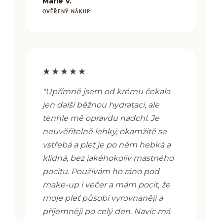
Marie V.
OVĚŘENÝ NÁKUP
★★★★★
"
Upřímně jsem od krému čekala
jen další běžnou hydrataci, ale
tenhle mě opravdu nadchl. Je
neuvěřitelně lehký, okamžitě se
vstřebá a pleť je po něm hebká a
klidná, bez jakéhokoliv mastného
pocitu. Používám ho ráno pod
make-up i večer a mám pocit, že
moje pleť působí vyrovnaněji a
příjemněji po celý den. Navíc má