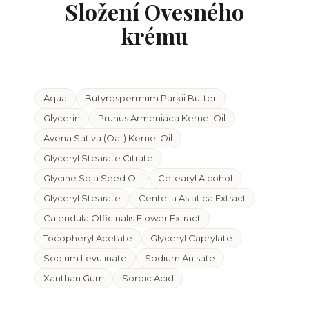
Složení Ovesného
krému
Aqua
Butyrospermum Parkii Butter
Glycerin
Prunus Armeniaca Kernel Oil
Avena Sativa (Oat) Kernel Oil
Glyceryl Stearate Citrate
Glycine Soja Seed Oil
Cetearyl Alcohol
Glyceryl Stearate
Centella Asiatica Extract
Calendula Officinalis Flower Extract
Tocopheryl Acetate
Glyceryl Caprylate
Sodium Levulinate
Sodium Anisate
Xanthan Gum
Sorbic Acid