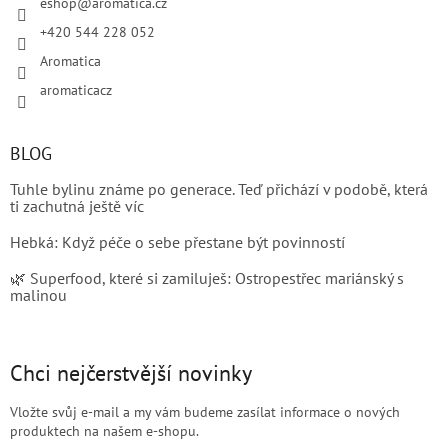
eshop
@
aromatica.cz
+420 544 228 052
Aromatica
aromaticacz
BLOG
Tuhle bylinu známe po generace. Teď přichází v podobě, která
ti zachutná ještě víc
Hebká: Když péče o sebe přestane být povinností
🌿 Superfood, které si zamiluješ: Ostropestřec mariánský s
malinou
Chci nejčerstvější novinky
Vložte svůj e-mail a my vám budeme zasílat informace o nových
produktech na našem e-shopu.