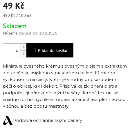
49 Kč
Měrná
490 Kč / 100 ml
cena:
Skladem
Můžeme doručit do:
10.8.2026
Přidat do košíku
Miniatura
ovesného krému
s ovesným olejem a extraktem
z pupečníku asijského v praktickém balení 10 ml pro
vyzkoušení i na cesty. Krém je vhodný pro každodenní
péči o obličej, krk i dekolt. Přispívá ke zklidnění pleti a
podpoře její přirozené kožní bariéry. Jemná textura se
snadno roztírá, rychle vstřebává a zanechává pleť hebkou,
vláčnou a bez pocitu mastnoty.
Podpora ochranné kožní bariéry