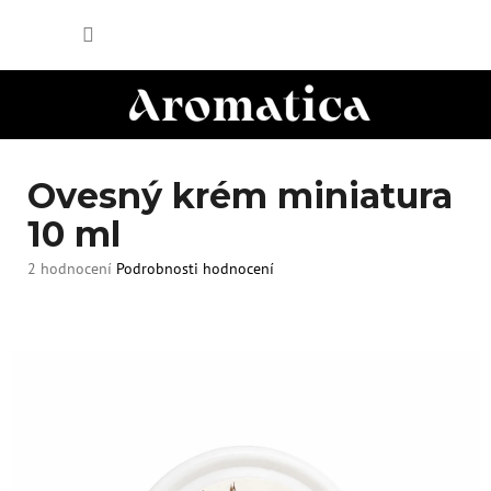
Přejít
NÁKUP
na
obsah
KOŠÍK
Ovesný krém miniatura
10 ml
Průměrné
2 hodnocení
Podrobnosti hodnocení
hodnocení
produktu
je
5,0
z
5
hvězdiček.