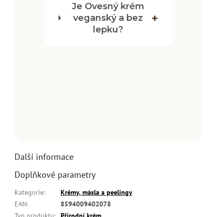
Je Ovesný krém
veganský a bez
lepku?
Další informace
Doplňkové parametry
Kategorie
:
Krémy, másla a peelingy
EAN
:
8594009402078
Typ produktu
:
Přírodní krém