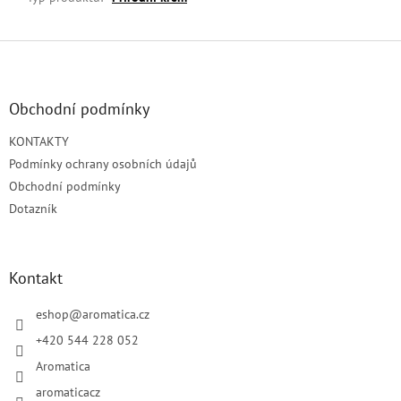
Z
á
p
a
Obchodní podmínky
t
KONTAKTY
í
Podmínky ochrany osobních údajů
Obchodní podmínky
Dotazník
Kontakt
eshop
@
aromatica.cz
+420 544 228 052
Aromatica
aromaticacz