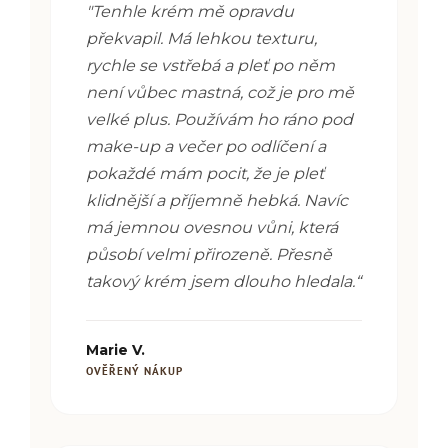
"
Tenhle krém mě opravdu
překvapil. Má lehkou texturu,
rychle se vstřebá a pleť po něm
není vůbec mastná, což je pro mě
velké plus. Používám ho ráno pod
make-up a večer po odlíčení a
pokaždé mám pocit, že je pleť
klidnější a příjemně hebká. Navíc
má jemnou ovesnou vůni, která
působí velmi přirozeně. Přesně
takový krém jsem dlouho hledala.“
Marie V.
OVĚŘENÝ NÁKUP