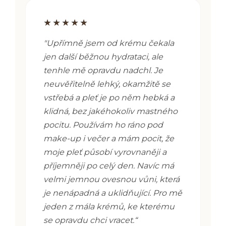
★★★★★
"
Upřímně jsem od krému čekala
jen další běžnou hydrataci, ale
tenhle mě opravdu nadchl. Je
neuvěřitelně lehký, okamžitě se
vstřebá a pleť je po něm hebká a
klidná, bez jakéhokoliv mastného
pocitu. Používám ho ráno pod
make-up i večer a mám pocit, že
moje pleť působí vyrovnaněji a
příjemněji po celý den. Navíc má
velmi jemnou ovesnou vůni, která
je nenápadná a uklidňující. Pro mě
jeden z mála krémů, ke kterému
se opravdu chci vracet.“