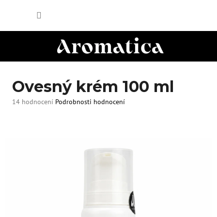
Přejít
NÁKUP
na
obsah
KOŠÍK
Ovesný krém 100 ml
Průměrné
14 hodnocení
Podrobnosti hodnocení
hodnocení
produktu
je
4,9
z
5
hvězdiček.