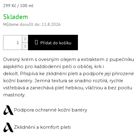
Měrná
299 Kč / 100 ml
cena:
Skladem
Můžeme doručit do:
11.8.2026
Přidat do košíku
Ovesný krém s ovesným olejem a extraktem z pupečníku
asijského pro každodenní péči o obličej, krk i
dekolt.
Přispívá ke zklidnění pleti a podpoře její přirozené
kožní bariéry.
Jemná textura se snadno roztírá, rychle
vstřebává a zanechává pleť hebkou, vláčnou a bez pocitu
mastnoty.
Podpora ochranné kožní bariéry
Zklidnění a komfort pleti