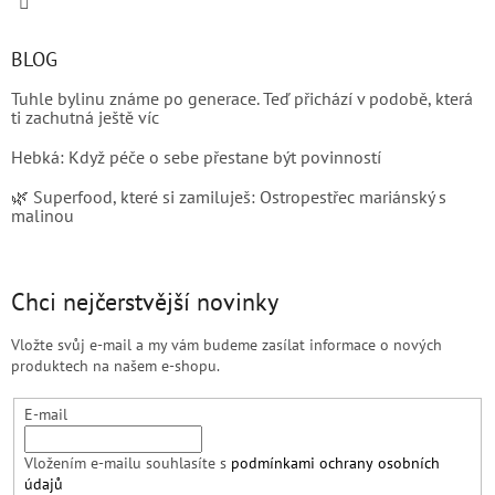
BLOG
Tuhle bylinu známe po generace. Teď přichází v podobě, která
ti zachutná ještě víc
Hebká: Když péče o sebe přestane být povinností
🌿 Superfood, které si zamiluješ: Ostropestřec mariánský s
malinou
Chci nejčerstvější novinky
Vložte svůj e-mail a my vám budeme zasílat informace o nových
produktech na našem e-shopu.
E-mail
Vložením e-mailu souhlasíte s
podmínkami ochrany osobních
údajů