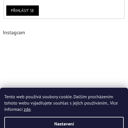
PŘIHLÁSIT SE
Instagram
Tento web používá soubory cookie. Dalším procházením
tohoto webu vyjadřujete souhlas s jejich používáním.. Více
Sledovat na Instagramu
informací
zde
.
Nastavení
Vytvořil Shoptet Premium