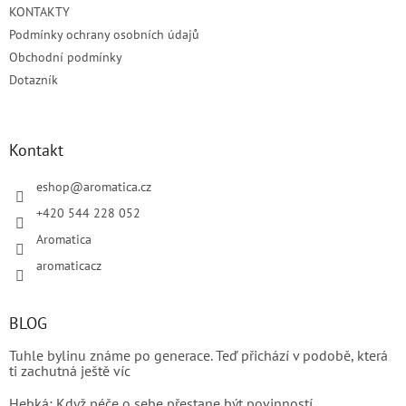
KONTAKTY
í
Podmínky ochrany osobních údajů
Obchodní podmínky
Dotazník
Kontakt
eshop
@
aromatica.cz
+420 544 228 052
Aromatica
aromaticacz
BLOG
Tuhle bylinu známe po generace. Teď přichází v podobě, která
ti zachutná ještě víc
Hebká: Když péče o sebe přestane být povinností