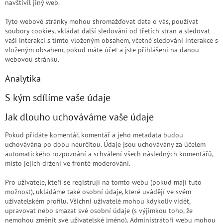
navštívil jiný web.
Tyto webové stránky mohou shromažďovat data o vás, používat
soubory cookies, vkládat další sledování od třetích stran a sledovat
vaši interakci s tímto vloženým obsahem, včetně sledování interakce s
vloženým obsahem, pokud máte účet a jste přihlášeni na danou
webovou stránku.
Analytika
S kým sdílíme vaše údaje
Jak dlouho uchováváme vaše údaje
Pokud přidáte komentář, komentář a jeho metadata budou
uchovávána po dobu neurčitou. Údaje jsou uchovávány za účelem
automatického rozpoznání a schválení všech následných komentářů,
místo jejich držení ve frontě moderování.
Pro uživatele, kteří se registrují na tomto webu (pokud mají tuto
možnost), ukládáme také osobní údaje, které uvádějí ve svém
uživatelském profilu. Všichni uživatelé mohou kdykoliv vidět,
upravovat nebo smazat své osobní údaje (s výjimkou toho, že
nemohou změnit své uživatelské jméno). Administrátoři webu mohou