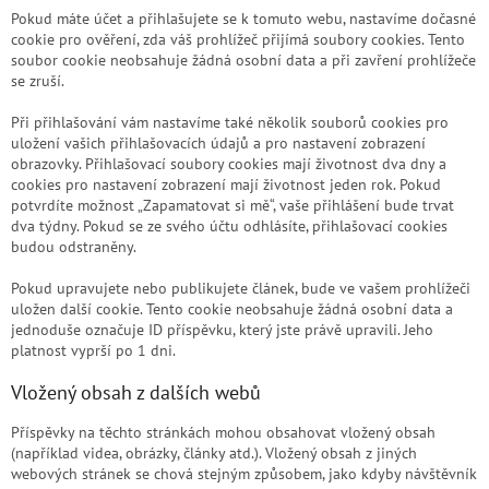
Pokud máte účet a přihlašujete se k tomuto webu, nastavíme dočasné
cookie pro ověření, zda váš prohlížeč přijímá soubory cookies. Tento
soubor cookie neobsahuje žádná osobní data a při zavření prohlížeče
se zruší.
Při přihlašování vám nastavíme také několik souborů cookies pro
uložení vašich přihlašovacích údajů a pro nastavení zobrazení
obrazovky. Přihlašovací soubory cookies mají životnost dva dny a
cookies pro nastavení zobrazení mají životnost jeden rok. Pokud
potvrdíte možnost „Zapamatovat si mě“, vaše přihlášení bude trvat
dva týdny. Pokud se ze svého účtu odhlásíte, přihlašovací cookies
budou odstraněny.
Pokud upravujete nebo publikujete článek, bude ve vašem prohlížeči
uložen další cookie. Tento cookie neobsahuje žádná osobní data a
jednoduše označuje ID příspěvku, který jste právě upravili. Jeho
platnost vyprší po 1 dni.
Vložený obsah z dalších webů
Příspěvky na těchto stránkách mohou obsahovat vložený obsah
(například videa, obrázky, články atd.). Vložený obsah z jiných
webových stránek se chová stejným způsobem, jako kdyby návštěvník