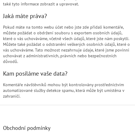
také tyto informace zobrazit a upravovat.
Jaká máte práva?
Pokud máte na tomto webu účet nebo jste zde přidali komentáře,
můžete požádat o obdržení souboru s exportem osobních údajů,
které o vás uchováváme, včetně všech údajů, které jste nám poskytli.
Můžete také požádat o odstranění veškerých osobních údajů, které o
vás uchováváme. Tato možnost nezahrnuje údaje, které jsme povinni
uchovávat z administrativních, právních nebo bezpečnostních
důvodů.
Kam posíláme vaše data?
Komentáře návštěvníků mohou být kontrolovány prostřednictvím
automatizované služby detekce spamu, která může být umístěna v
zahraničí.
Z
á
p
a
Obchodní podmínky
t