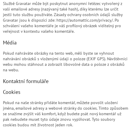
Službě Gravatar může být poskytnut anonymní řetězec vytvořený z
vaší emailové adresy (nazývaný také hash), díky kterému lze určit
jestli tuto službu používáte. Zásady ochrany osobních údajů služby
Gravatar jsou k dispozici zde: https://automattic.com/privacy/. Po
schválení vašeho komentáře je váš profilový obrázek viditelný pro
veřejnost v kontextu vašeho komentáře.
Média
Pokud nahráváte obrázky na tento web, měli byste se vyhnout
nahrávání obrázků s vloženými údaji o poloze (EXIF GPS). Návštěvníci
webu mohou stáhnout a zobrazit libovolné data o poloze z obrázků
na webu.
Kontaktní formuláře
Cookies
Pokud na naše stránky přidáte komentář, můžete povolit uložení
jména, emailové adresy a webové stránky do cookies. Tímto způsobem
se snažíme zvýšit váš komfort, když budete psát nový komentář už
pak nebudete muset tyto údaje znovu vyplňovat. Tyto soubory
cookies budou mít životnost jeden rok.